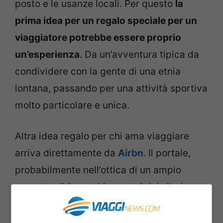
posto e le usanze locali. Per questo
la
prima idea per un regalo speciale per un
viaggiatore potrebbe essere proprio
un’esperienza
. Da un’avventura tipica da
condividere con la gente di una etnia
lontana, passando per una attività sportiva
molto particolare e unica.
Altra idea regalo per chi ama viaggiare
arriva direttamente da
Airbn
. Il portale,
probabilmente nell’ottica di un ampio
progetto di “svecchiamento” del sito ha
deciso di suddividere le sue case in affitto
in alcune categorie molto particolari.
Si