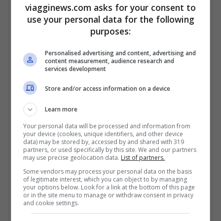
viagginews.com asks for your consent to
può dormire in un castello, in una reggia,
use your personal data for the following
purposes:
in una casa di legno su un albero
…
Insomma, ovunque desideriate!
Personalised advertising and content, advertising and
content measurement, audience research and
services development
Ultimo suggerimento, per alcuni già super
Store and/or access information on a device
quotato, è
regalare una notte in una star
Learn more
box
. Si tratta di quelle strutture in
Your personal data will be processed and information from
montagna che assomigliano a delle mini
your device (cookies, unique identifiers, and other device
data) may be stored by, accessed by and shared with 319
baite, ma che hanno il tetto apribile o,
partners, or used specifically by this site. We and our partners
may use precise geolocation data.
List of partners.
ancora meglio, trasparente. Si ottiene così
Some vendors may process your personal data on the basis
la possibilità di dormire sotto le stelle
of legitimate interest, which you can object to by managing
your options below. Look for a link at the bottom of this page
or in the site menu to manage or withdraw consent in privacy
senza rinunciare però alla comodità
and cookie settings.
classica di una notte in una stanza normale