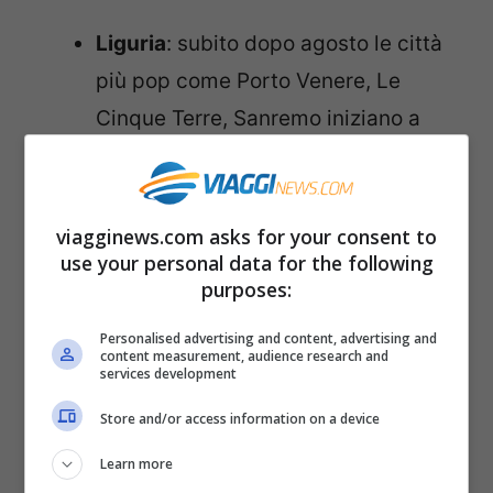
Liguria
: subito dopo agosto le città
più pop come Porto Venere, Le
Cinque Terre, Sanremo iniziano a
svuotarsi. Potrete però comunque
godere ancora di un clima piacevole
e di lunghi bagni nelle spiagge più
viagginews.com asks for your consent to
use your personal data for the following
belle della zona.
purposes:
Puglia, Sicilia e Calabria
: una
Personalised advertising and content, advertising and
manciata di meraviglia in questo
content measurement, audience research and
services development
trittico del sud Italia. Anche qui a
settembre le temperature calano un
Store and/or access information on a device
po’, le città si svuotano leggermente
Learn more
e potrete godervi le spiagge più