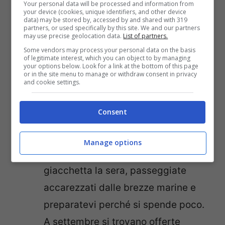
Your personal data will be processed and information from
your device (cookies, unique identifiers, and other device
belle senza ressa. Inoltre i prezzi
data) may be stored by, accessed by and shared with 319
partners, or used specifically by this site. We and our partners
scendono decisamente e avrete a
may use precise geolocation data.
List of partners.
vostra disposizione arte, cultura e
Some vendors may process your personal data on the basis
of legitimate interest, which you can object to by managing
your options below. Look for a link at the bottom of this page
relax in spiaggia senza spendere
or in the site menu to manage or withdraw consent in privacy
and cookie settings.
una fortuna.
Isola d’Elba
: perfetta in ogni
Consent
momento dell’anno, va detto, questa
meravigliosa isola a settembre dà il
Manage options
meglio di sé. Godetevi una
giacchetta la sera, passeggiate
accarezzati dalle brezze marine e
preparatevi perché si spende poco.
A settembre si trovano offerte