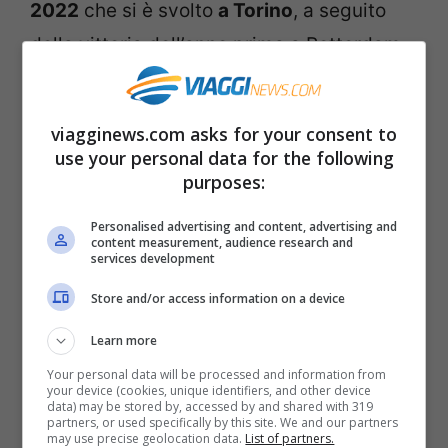
2022
che si è svolto
a Torino
, a seguito
della vittoria dell’anno prima a Rotterdam
dei Maneskin,
nel 2023
il concorso canoro
più amato d’Europa, e non solo,
si svolgerà
viagginews.com asks for your consent to
nel Regno Unito
. Da decidere ancora la
use your personal data for the following
città ospitante.
purposes:
Personalised advertising and content, advertising and
Purtroppo, a causa della guerra in corso,
content measurement, audience research and
services development
ancora non si sa per quanto tempo
,
Store and/or access information on a device
l’Ucraina non riuscirà ad organizzare
Learn more
l’Eurovision Song Contest 2023
, come le
Your personal data will be processed and information from
spetterebbe di diritto a seguito della
your device (cookies, unique identifiers, and other device
data) may be stored by, accessed by and shared with 319
vittoria di una sua band, la
Kalush
partners, or used specifically by this site. We and our partners
may use precise geolocation data.
List of partners.
Orchestra
, all’edizione che si è tenuta lo