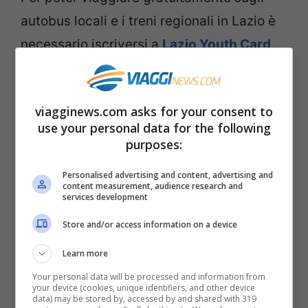
autobus locali e i treni regionali in Lazio è
necessario iscriversi a
Lazio Youth Card
.
La
carta giovani
che offre anche molte
altre convenzioni, sconti e iniziative
viagginews.com asks for your consent to
gratuite.
use your personal data for the following
purposes:
Per l’iscrizione al servizio, si scarica
sullo
Personalised advertising and content, advertising and
smartphone
l’
app Lazio Youth Card
, ci si
content measurement, audience research and
services development
registra, si seleziona dal menù “
Lazio in
Store and/or access information on a device
Tour
” e si attiva il
voucher con un QR
code
. Dal momento dell’attivazione del
Learn more
codice si potrà
viaggiare gratuitamente
Your personal data will be processed and information from
your device (cookies, unique identifiers, and other device
per 30 giorni
sui
treni regionali di
data) may be stored by, accessed by and shared with 319