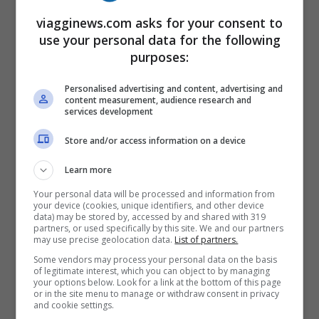
viagginews.com asks for your consent to
use your personal data for the following
Con il nuovo sistema, invece, i
turisti non
purposes:
saranno più obbligati ad acquistare i
pacchetti di viaggio
ma dovranno
pagare
Personalised advertising and content, advertising and
content measurement, audience research and
separatamente la tassa di soggiorno di
services development
200 dollari
, versandola direttamente al
Store and/or access information on a device
governo. A questa somma andranno poi
Learn more
aggiunti i costi di viaggio e soggiorno.
Your personal data will be processed and information from
your device (cookies, unique identifiers, and other device
data) may be stored by, accessed by and shared with 319
Come sarà il nuovo Bhutan
partners, or used specifically by this site. We and our partners
may use precise geolocation data.
List of partners.
Some vendors may process your personal data on the basis
Insomma, il Bhutan ha deciso di
of legitimate interest, which you can object to by managing
your options below. Look for a link at the bottom of this page
combattere il turismo di massa
, per
or in the site menu to manage or withdraw consent in privacy
and cookie settings.