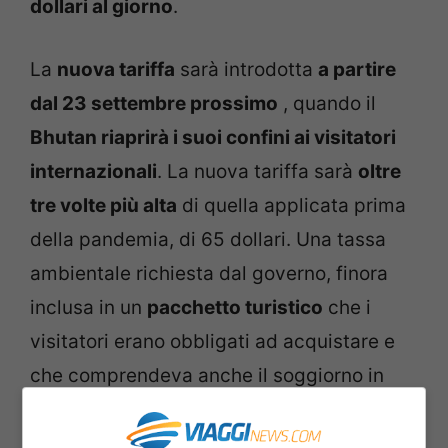
dollari al giorno
.
La
nuova tariffa
sarà introdotta
a partire
dal 23 settembre prossimo
, quando il
Bhutan riaprirà i suoi confini ai visitatori
internazionali
. La nuova tariffa sarà
oltre
tre volte più alta
di quella applicata prima
della pandemia, di 65 dollari. Una tassa
ambientale richiesta dal governo, finora
inclusa in un
pacchetto turistico
che i
visitatori erano obbligati ad acquistare e
che comprendeva anche il soggiorno in
hotel, i pasti e i tour guidati, per una spesa
complessiva di circa 250 dollari.