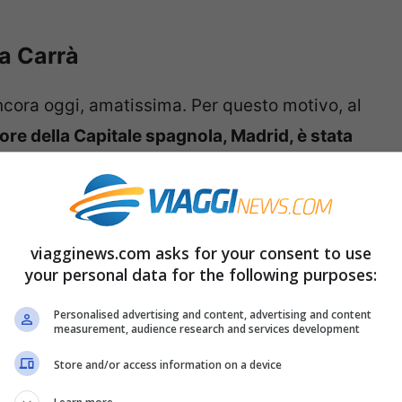
la Carrà
ncora oggi, amatissima. Per questo motivo, al
ore della Capitale spagnola, Madrid, è stata
presenziare al momento solenne il compagno
game fortissimo della cantante con la
viagginews.com asks for your consent to use
your personal data for the following purposes:
id e volete scoprire dove si trova la
ndo più famoso del mondo, sappiate che
è
Personalised advertising and content, advertising and content
measurement, audience research and services development
iere Chueca, zona simbolo del collettivo
Store and/or access information on a device