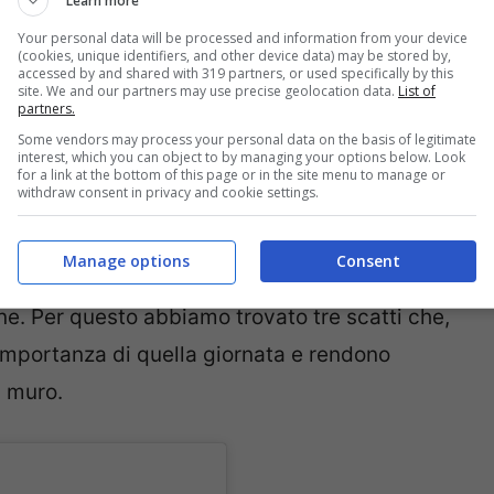
Learn more
za dedicata a Raffaella Carrà
Your personal data will be processed and information from your device
(cookies, unique identifiers, and other device data) may be stored by,
accessed by and shared with 319 partners, or used specifically by this
site. We and our partners may use precise geolocation data.
List of
a Raffaella Carrà. Per questo, quando è stata
partners.
Madrid
tanti fan spagnoli, ma anche tanti
Some vendors may process your personal data on the basis of legitimate
interest, which you can object to by managing your options below. Look
rsi nella via per assistere al momento
for a link at the bottom of this page or in the site menu to manage or
withdraw consent in privacy and cookie settings.
Manage options
Consent
ricate sui social
, anche se non eravamo lì,
. Per questo abbiamo trovato tre scatti che,
l’importanza di quella giornata e rendono
l muro.