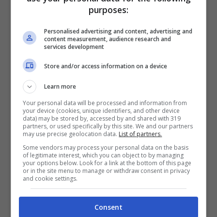
programmazione estiva
. Le cancellazioni
purposes:
avrebbero riguardato i voli diretti verso
Personalised advertising and content, advertising and
mete di vacanza in Grecia, Spagna e
content measurement, audience research and
services development
Portogallo. Come segnalava
Travel
Quotidiano
.
Store and/or access information on a device
Learn more
Un annuncio a cui ne è seguito subito un
Your personal data will be processed and information from
your device (cookies, unique identifiers, and other device
altro sul
taglio di altri 10.300 voli da qui
data) may be stored by, accessed by and shared with 319
partners, or used specifically by this site. We and our partners
fino a ottobre.
La
riduzione dell’operativo
may use precise geolocation data.
List of partners.
estivo
di British Airways sale così al
13%
Some vendors may process your personal data on the basis
of legitimate interest, which you can object to by managing
della programmazione originaria
. Con un
your options below. Look for a link at the bottom of this page
or in the site menu to manage or withdraw consent in privacy
taglio complessivo di circa 30.000 voli.
and cookie settings.
Come riporta sempre
Travel Quotidiano
.
Consent
Un colpo durissimo per il vettore e