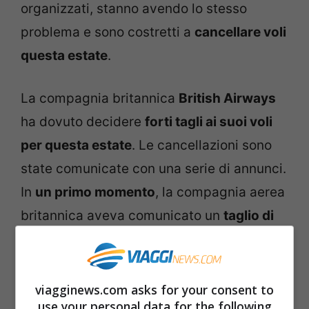
organizzati, stanno avendo lo stesso
problema e sono costretti a
cancellare voli
questa estate
.
La compagnia britannica
British Airways
ha dovuto decidere
forti tagli ai suoi voli
per questa estate
. Le cancellazioni sono
state comunicate con una serie di annunci.
In
un primo momento
, la compagnia aerea
britannica aveva comunicato un
taglio di
migliaia di suoi voli dagli aeroporti
londinesi di Heathrow e Gatwick
, pari a
una
riduzione dell’11% della sua
viagginews.com asks for your consent to
use your personal data for the following