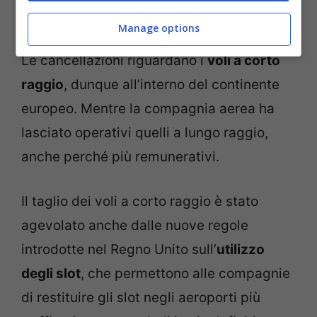
soprattutto per i suoi clienti.
Manage options
Le cancellazioni riguardano i
voli a corto
raggio
, dunque all’interno del continente
europeo. Mentre la compagnia aerea ha
lasciato operativi quelli a lungo raggio,
anche perché più remunerativi.
Il taglio dei voli a corto raggio è stato
agevolato anche dalle nuove regole
introdotte nel Regno Unito sull’
utilizzo
degli slot
, che permettono alle compagnie
di restituire gli slot negli aeroporti più