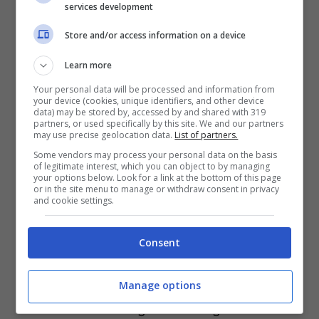
services development
Store and/or access information on a device
Learn more
Your personal data will be processed and information from
your device (cookies, unique identifiers, and other device
data) may be stored by, accessed by and shared with 319
partners, or used specifically by this site. We and our partners
may use precise geolocation data.
List of partners.
Borgo di Rasiglia (Adobe Stock)
Some vendors may process your personal data on the basis
of legitimate interest, which you can object to by managing
your options below. Look for a link at the bottom of this page
Incantevole borgo dell’Umbria,
Rasiglia
è
or in the site menu to manage or withdraw consent in privacy
and cookie settings.
conosciuto anche come il “
Borgo dei
ruscelli
” o “
Venezia dell’Umbria
“, per i
corsi
Consent
d’acqua
che attraversano le case in pietra
e i vicoli del borgo. Si tratta di una frazione
Manage options
del comune di Foligno che sorge sulle