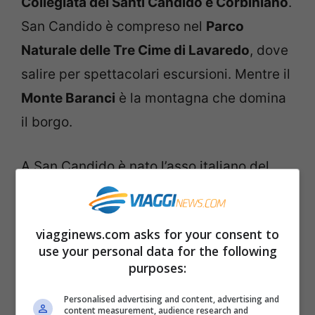
Collegiata dei Santi Candido e Corbiniano
.
San Candido è compreso nel
Parco
Naturale delle Tre Cime di Lavaredo
, dove
salire per spettacolari escursioni. Mentre il
Monte Baranci
è la montagna che domina
il borgo.
A San Candido è nato l’asso italiano del
tennis
Jannik Sinner
.
Rasiglia (Perugia)
viagginews.com asks for your consent to
use your personal data for the following
purposes:
Personalised advertising and content, advertising and
content measurement, audience research and