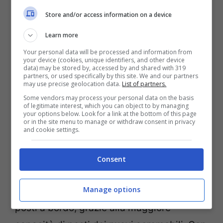
La compagnia aerea ha ampliato la sua
Store and/or access information on a device
offerta di voli estiva, con numeri superiori
Learn more
a quelli dell’estate 2019, prima della
Your personal data will be processed and information from
pandemia. Una scommessa sulla ripresa
your device (cookies, unique identifiers, and other device
data) may be stored by, accessed by and shared with 319
del turismo.
partners, or used specifically by this site. We and our partners
may use precise geolocation data.
List of partners.
Some vendors may process your personal data on the basis
Durante la
stagione estiva 2022
,
Volotea
of legitimate interest, which you can object to by managing
your options below. Look for a link at the bottom of this page
or in the site menu to manage or withdraw consent in privacy
avrà all’attivo una
flotta di 41 aeromobili
,
and cookie settings.
di più dei 36 dell’estate 2019. L’incremento
della flotta è stato possibile grazie ai nuovi
Consent
Airbus A320, grazie ai quali la compagnia
Manage options
aerea aumenterà non solo i voli ma anche i
posti a bordo, grazie alla maggiore