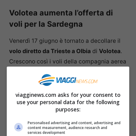
Volotea aumenta l’offerta di
voli per la Sardegna
Venerdì 17 giugno è tornato a decollare il
volo diretto da Trieste a Olbia
di
Volotea
.
Crescono così i voli della compagnia aerea
low cost verso la Sardegna.
Il volo tra Trieste e Olbia avrà due
viagginews.com asks for your consent to
frequenze a settimana, il
lunedì
e il
use your personal data for the following
purposes:
venerdì
. Il volo sarà operativo per la
stagione estiva.
Personalised advertising and content, advertising and
content measurement, audience research and
services development