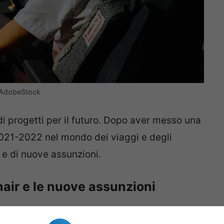
– AdobeStock
 progetti per il futuro. Dopo aver messo una
021-2022 nel mondo dei viaggi e degli
 e di nuove assunzioni.
anair e le nuove assunzioni
i aspettative. Vuole crescere e per farlo ha