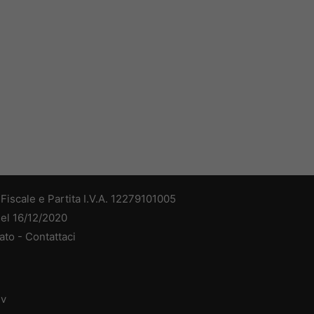
iscale e Partita I.V.A. 12279101005
del 16/12/2020
ato -
Contattaci
dv