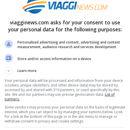
 professionisti
del settore dell’aviazione in
o ha una base. Il tutto al fine di perseguire il
viagginews.com asks for your consent to use
ioni di passeggeri
trasportati in un anno a
your personal data for the following purposes:
Personalised advertising and content, advertising and content
measurement, audience research and services development
ro e candidarsi
Store and/or access information on a device
zione Career di Ryanair
e troverete le
Learn more
 leggiamo poi che l’intenzione della compagnia
Your personal data will be processed and information from your device
(cookies, unique identifiers, and other device data) may be stored by,
novativo, laborioso e rapido allo stesso
accessed by and shared with 319 partners, or used specifically by this
site. We and our partners may use precise geolocation data.
List of
re professionali di qualità, ma che siano
partners.
sfide
e sono pieni di entusiasmo. La
Some vendors may process your personal data on the basis of legitimate
interest, which you can object to by managing your options below. Look
for a link at the bottom of this page or in the site menu to manage or
 e strutturata per offrire ai propri
withdraw consent in privacy and cookie settings.
 avanzamento di carriera, vantaggi di viaggio