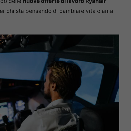
ndo delle
nuove offerte di lavoro Ryanair
er chi sta pensando di cambiare vita o ama