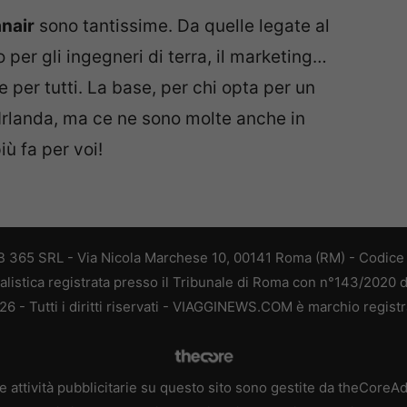
anair
sono tantissime. Da quelle legate al
er gli ingegneri di terra, il marketing…
e per tutti. La base, per chi opta per un
n Irlanda, ma ce ne sono molte anche in
ù fa per voi!
 365 SRL - Via Nicola Marchese 10, 00141 Roma (RM) - Codice F
alistica registrata presso il Tribunale di Roma con n°143/2020 
 - Tutti i diritti riservati - VIAGGINEWS.COM è marchio registr
e attività pubblicitarie su questo sito sono gestite da theCoreA