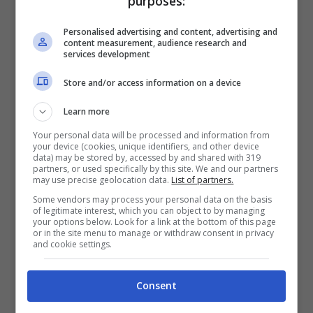
purposes:
che i turisti ammessi nel Paese potranno
partecipare a
tour rigorosamente
Personalised advertising and content, advertising and
content measurement, audience research and
pianificati
con le agenzie di viaggi e
services development
sempre con l’accompagnamento dei tour
Store and/or access information on a device
operator
.
Learn more
Your personal data will be processed and information from
I gruppi di turisti, dunque, non potranno
your device (cookies, unique identifiers, and other device
data) may be stored by, accessed by and shared with 319
muoversi liberamente né sarà possibile per
partners, or used specifically by this site. We and our partners
may use precise geolocation data.
List of partners.
i singoli lasciare il proprio gruppo per
Some vendors may process your personal data on the basis
visite in solitaria.
of legitimate interest, which you can object to by managing
your options below. Look for a link at the bottom of this page
or in the site menu to manage or withdraw consent in privacy
and cookie settings.
Rimangono
ancora esclusi i viaggi
individuali per turismo
. Dopo questa prima
Consent
fase sperimentale, tuttavia, gli operatori