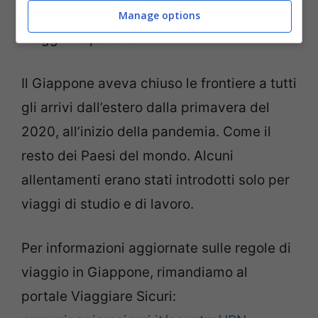
del turismo giapponese contano su
Manage options
maggiori aperture.
Il Giappone aveva chiuso le frontiere a tutti
gli arrivi dall’estero dalla primavera del
2020, all’inizio della pandemia. Come il
resto dei Paesi del mondo. Alcuni
allentamenti erano stati introdotti solo per
viaggi di studio e di lavoro.
Per informazioni aggiornate sulle regole di
viaggio in Giappone, rimandiamo al
portale Viaggiare Sicuri: