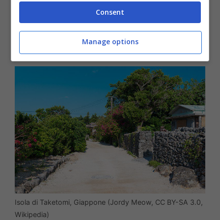
del Sud-est asiatico. Mentre lo scenario
Consent
naturale di Kohama è caratterizzato dai
Manage options
campi di canna da zucchero.
Isola di Taketomi, Giappone (Jordy Meow, CC BY-SA 3.0,
Wikipedia)