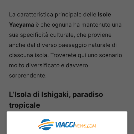
La caratteristica principale delle
Isole
Yaeyama
è che ognuna ha mantenuto una
sua specificità culturale, che proviene
anche dal diverso paesaggio naturale di
ciascuna isola. Troverete qui uno scenario
molto diversificato e davvero
sorprendente.
L’Isola di Ishigaki, paradiso
tropicale
Sull’Isola di
Ishigaki
il paesaggio è quasi
tropicale, emblematicamente