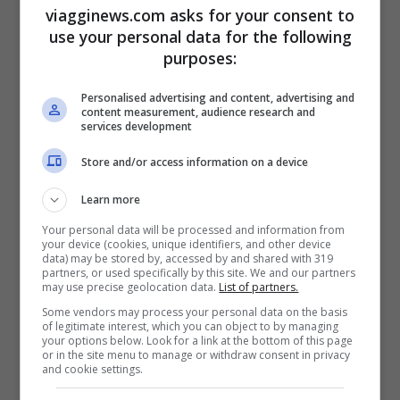
viagginews.com asks for your consent to
rappresentato dalla favolosa
Baia di
use your personal data for the following
Kabira
, che a guadarla in foto potrebbe
purposes:
essere benissimo una località della
Personalised advertising and content, advertising and
content measurement, audience research and
Thailandia o del Vietnam del Sud. La Baia
services development
ha una spiaggia dalla sabbia bianchissima
Store and/or access information on a device
e un mare dall’acqua cristallina e turchese.
Learn more
Tutto intorno c’è la vegetazione sub-
Your personal data will be processed and information from
tropicale. Alcune piante, simili ai pini
your device (cookies, unique identifiers, and other device
data) may be stored by, accessed by and shared with 319
marittimi del nostro Mediterraneo,
partners, or used specifically by this site. We and our partners
may use precise geolocation data.
List of partners.
potrebbero far pensare alle coste della
Some vendors may process your personal data on the basis
Grecia. Sull’isola di Iriomote troviamo
of legitimate interest, which you can object to by managing
your options below. Look for a link at the bottom of this page
or in the site menu to manage or withdraw consent in privacy
invece giungle di mangrovie sull’acqua,
and cookie settings.
che ci fanno pensare alle foreste tropicali