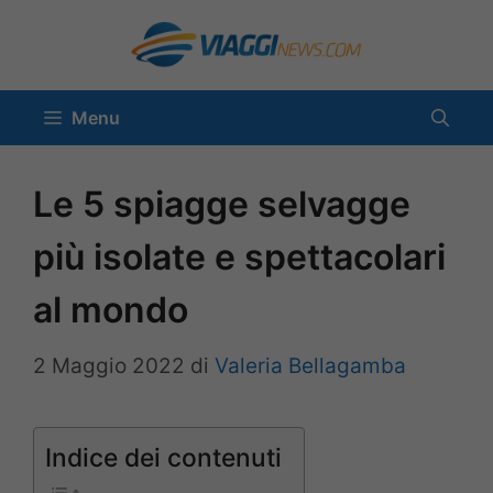
Vai
al
contenuto
Menu
Le 5 spiagge selvagge
più isolate e spettacolari
al mondo
2 Maggio 2022
di
Valeria Bellagamba
Indice dei contenuti