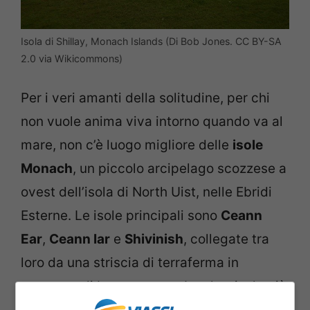
Isola di Shillay, Monach Islands (Di Bob Jones. CC BY-SA
2.0 via Wikicommons)
Per i veri amanti della solitudine, per chi
non vuole anima viva intorno quando va al
mare, non c’è luogo migliore delle
isole
Monach
, un piccolo arcipelago scozzese a
ovest dell’isola di North Uist, nelle Ebridi
Esterne. Le isole principali sono
Ceann
Ear
,
Ceann Iar
e
Shivinish
, collegate tra
loro da una striscia di terraferma in
presenza di bassa marea. Le altre isole più
piccole sono Deasker, Shillay e Stocaigh.