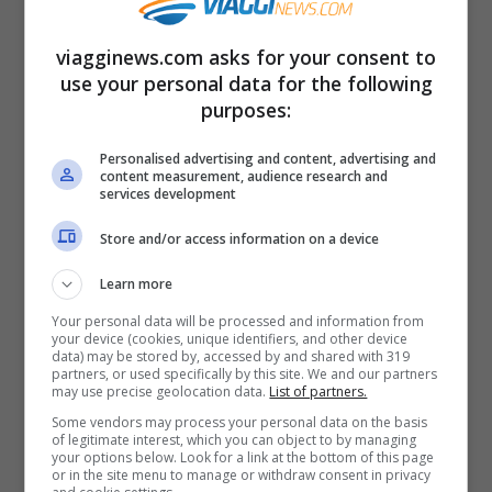
Luoghi selvaggi e meravigliosi, un tempo
viagginews.com asks for your consent to
abitate da pescatori e oggi deserte. Non
use your personal data for the following
purposes:
proprio indicate, però, come spiagge dove
prendere il sole. Per arrivare su queste
Personalised advertising and content, advertising and
content measurement, audience research and
isole occorre una barca, oppure salire a
services development
bordo di uno dei traghetti della
Hebridean
Store and/or access information on a device
Cruises
che organizza visite e vere e
Learn more
proprie crociere alle Monach Islands.
Your personal data will be processed and information from
your device (cookies, unique identifiers, and other device
data) may be stored by, accessed by and shared with 319
Nemto Island, Papua New Guinea
partners, or used specifically by this site. We and our partners
may use precise geolocation data.
List of partners.
Some vendors may process your personal data on the basis
of legitimate interest, which you can object to by managing
your options below. Look for a link at the bottom of this page
or in the site menu to manage or withdraw consent in privacy