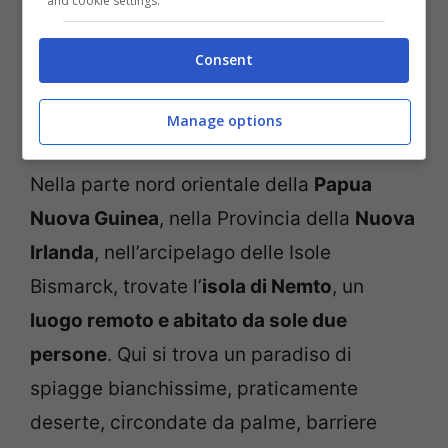
and cookie settings.
Consent
Nusa Island Retreat, Nuova Irlanda, Papua Nuova Guinea,
Manage options
(www.worldsurfaris.com)
Nella parte nord orientale della
Papua
Nuova Guinea
, nella Provincia della
Nuova
Irlanda
, nell’arcipelago delle Isole
Bismarck, trovate l’
isola di Nemto
, un
luogo remoto e abitato da sole due
persone
. Qui si trova un paradiso di
spiagge bianchissime, praticamente
deserte, circondate da palme, barriere