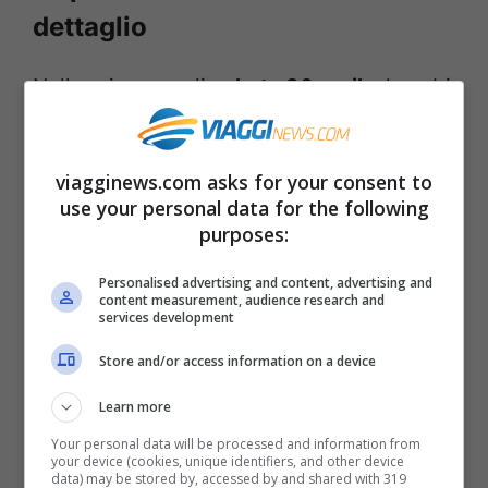
dettaglio
Nelle prime ore di
sabato 30 aprile
, le nubi
aumenteranno al
Nord Italia
, sulle Alpi di
confine, con l’arrivo delle
prime piogge
.
viagginews.com asks for your consent to
Poi, nel corso della giornata, le piogge si
use your personal data for the following
purposes:
estenderanno anche al resto della catena
alpina, fino a raggiungere le pianure di
Personalised advertising and content, advertising and
content measurement, audience research and
Piemonte e Lombardia e poi l’Emilia
services development
occidentale e la Liguria. Qualche
Store and/or access information on a device
fenomeno potrebbe verificarsi anche in
Learn more
alta Toscana. Sul Nord-Est e la Romagna il
Your personal data will be processed and information from
tempo sarà più asciutto, con cieli velati o
your device (cookies, unique identifiers, and other device
data) may be stored by, accessed by and shared with 319