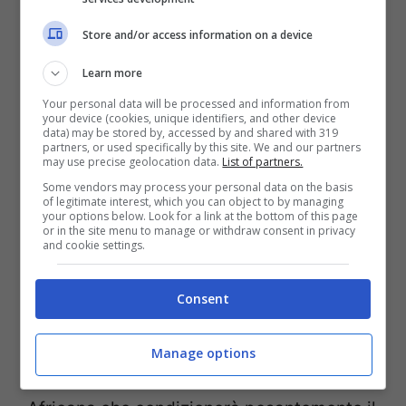
gradi.
Store and/or access information on a device
Nel resto d’Italia invece bisognerà
Learn more
aspettare un po’ di più per l’
inizio
Your personal data will be processed and information from
your device (cookies, unique identifiers, and other device
data) may be stored by, accessed by and shared with 319
dell’estate
, anche se maggio qualche
partners, or used specifically by this site. We and our partners
may use precise geolocation data.
List of partners.
scappata al mare ce la permetterà
Some vendors may process your personal data on the basis
eccome. Per fine mese tutta Italia sarà
of legitimate interest, which you can object to by managing
your options below. Look for a link at the bottom of this page
comunque bollente.
or in the site menu to manage or withdraw consent in privacy
and cookie settings.
L’estate 2022 inizierà dunque a fine
Consent
maggio e a
giugno
l’Italia sarà avvolta da
fiammate roventi. A dettare legge come
Manage options
negli anni precedenti sarà l’Alta Pressione