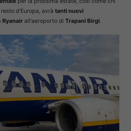
dentale
per la prossima estate, così come chi
el resto d’Europa, avrà
tanti nuovi
a
Ryanair
all’aeroporto di
Trapani Birgi
.