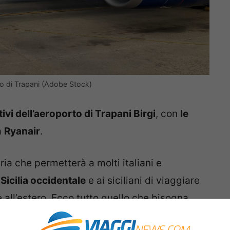
rto di Trapani (Adobe Stock)
ivi dell’aeroporto di Trapani Birgi
, con
le
a
Ryanair
.
ia che permetterà a molti italiani e
a
Sicilia occidentale
e ai siciliani di viaggiare
re all’estero. Ecco tutto quello che bisogna
a e per Trapani
.