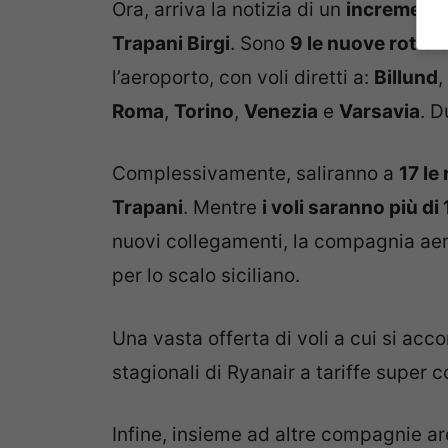
Ora, arriva la notizia di un
incremento
Trapani Birgi
. Sono
9 le nuove rotte
c
l’aeroporto, con voli diretti a:
Billund
,
Roma
,
Torino
,
Venezia
e
Varsavia
. D
Complessivamente, saliranno a
17 le
Trapani
. Mentre
i voli saranno più di
nuovi collegamenti, la compagnia aer
per lo scalo siciliano.
Una vasta offerta di voli a cui si 
stagionali di Ryanair a tariffe super c
Infine, insieme ad altre compagnie a