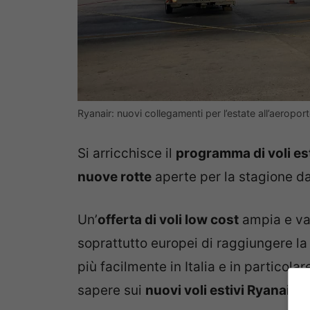
Ryanair: nuovi collegamenti per l’estate all’aeropo
Si arricchisce il
programma di voli est
nuove rotte
aperte per la stagione d
Un’
offerta di voli low cost
ampia e var
soprattutto europei di raggiungere l
più facilmente in Italia e in particola
sapere sui
nuovi voli estivi Ryanair d