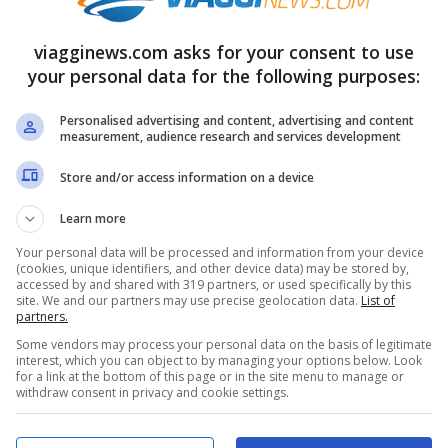
per l’estate all’aeroporto di
viagginews.com asks for your consent to use
your personal data for the following purposes:
Personalised advertising and content, advertising and content
regina del traffico aereo in Italia, ha deciso di
measurement, audience research and services development
 Paese per la prossima
stagione estiva
.
Store and/or access information on a device
elle frequenze dei voli e l’installazione nuove
Learn more
iale la presenza di Ryanair negli scali
Your personal data will be processed and information from your device
w cost nel nostro Paese.
(cookies, unique identifiers, and other device data) may be stored by,
accessed by and shared with 319 partners, or used specifically by this
site. We and our partners may use precise geolocation data.
List of
partners.
te per l’estate a Pisa
, già base Ryanair con
Some vendors may process your personal data on the basis of legitimate
senti nello scalo. Così come l’
apertura della
interest, which you can object to by managing your options below. Look
for a link at the bottom of this page or in the site menu to manage or
 di Venezia
.
withdraw consent in privacy and cookie settings.