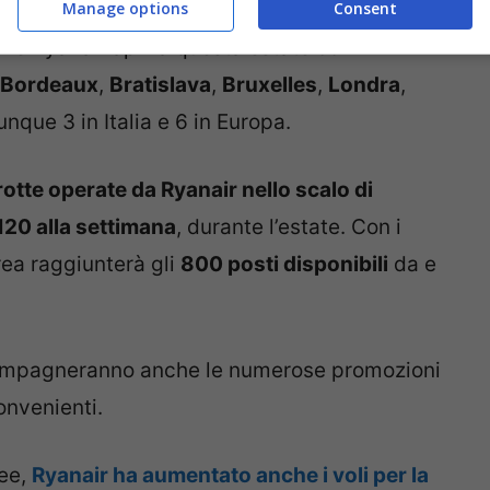
Manage options
Consent
 dei collegamenti
con l’
aeroporto siciliano di
he Ryanair aprirà questa estate con
Bordeaux
,
Bratislava
,
Bruxelles
,
Londra
,
unque 3 in Italia e 6 in Europa.
 rotte operate da Ryanair nello scalo di
 120 alla settimana
, durante l’estate. Con i
ea raggiunterà gli
800 posti disponibili
da e
accompagneranno anche le numerose promozioni
onvenienti.
ree,
Ryanair ha aumentato anche i voli per la