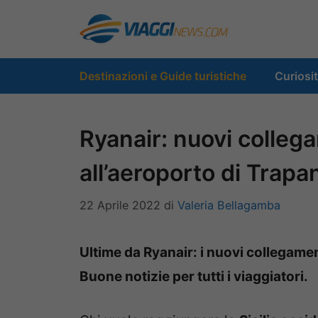
Vai
al
contenuto
Destinazioni e Guide turistiche
Curiosi
Ryanair: nuovi collega
all’aeroporto di Trapa
22 Aprile 2022
di
Valeria Bellagamba
Ultime da Ryanair: i nuovi collegament
Buone notizie per tutti i viaggiatori.