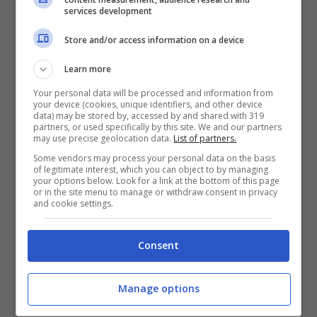
services development
guest service supervisor e guest service
Store and/or access information on a device
agent. Tra le figure richieste ci sono anche
quelle di beauty therapist per la Spa e di
Learn more
Hr generalist e income auditor per gli
Your personal data will be processed and information from
your device (cookies, unique identifiers, and other device
data) may be stored by, accessed by and shared with 319
uffici.
partners, or used specifically by this site. We and our partners
may use precise geolocation data.
List of partners.
Some vendors may process your personal data on the basis
Potranno partecipare al Recruing Day
of legitimate interest, which you can object to by managing
your options below. Look for a link at the bottom of this page
soltanto i
candidati ritenuti in linea con i
or in the site menu to manage or withdraw consent in privacy
and cookie settings.
profili ricercati
, che hanno
maturato
esperienza
in posizioni analoghe nel
Consent
settore alberghiero di lusso, hanno
un’ottima conoscenza della lingua inglese
Manage options
e
possibilmente di un’altra lingua