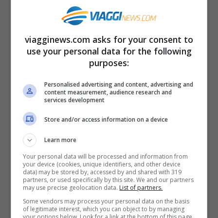
Proprio per favorire il turismo, il governo è
viagginews.com asks for your consent to
al lavoro per
semplificare le regole sul
use your personal data for the following
Green pass
negli
alberghi
e nei
bar e
purposes:
ristoranti
con la fine dello stato di
Personalised advertising and content, advertising and
emergenza il prossimo 31 marzo.
content measurement, audience research and
services development
Alcune precisazioni
Store and/or access information on a device
Learn more
Va detto comunque che per gli arrivi in
Your personal data will be processed and information from
Italia dai
Paesi dell’Elenco D
, come
your device (cookies, unique identifiers, and other device
data) may be stored by, accessed by and shared with 319
Argentina, Australia, Canada, Cile,
partners, or used specifically by this site. We and our partners
may use precise geolocation data.
List of partners.
Colombia, Giappone, Israele, Nuova
Some vendors may process your personal data on the basis
of legitimate interest, which you can object to by managing
Zelanda, Regno Unito, Repubblica di
your options below. Look for a link at the bottom of this page