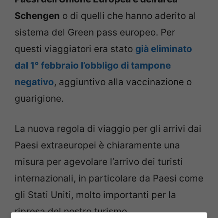
Schengen
o di quelli che hanno aderito al
sistema del Green pass europeo. Per
questi viaggiatori era stato
già eliminato
dal 1° febbraio l’obbligo di tampone
negativo
, aggiuntivo alla vaccinazione o
guarigione.
La nuova regola di viaggio per gli arrivi dai
Paesi extraeuropei è chiaramente una
misura per agevolare l’arrivo dei turisti
internazionali, in particolare da Paesi come
gli Stati Uniti, molto importanti per la
ripresa del nostro turismo.