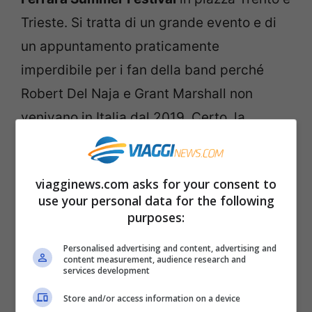
Trieste. Si tratta di un grande evento e di
un appuntamento praticamente
imperdibile per i fan della band perché
Robert Del Naja e Grant Marshall non
venivano in Italia dal 2019. Certo, la
pandemia non ha aiutato, ma l’ultima
comparsata in Italia risaliva alla
viagginews.com asks for your consent to
celebrazione per i 20 anni di Mezzanine.
use your personal data for the following
purposes:
Quando acquistare i biglietti del
Personalised advertising and content, advertising and
tour
content measurement, audience research and
services development
Per acquistare i
biglietti per vedere in
Store and/or access information on a device