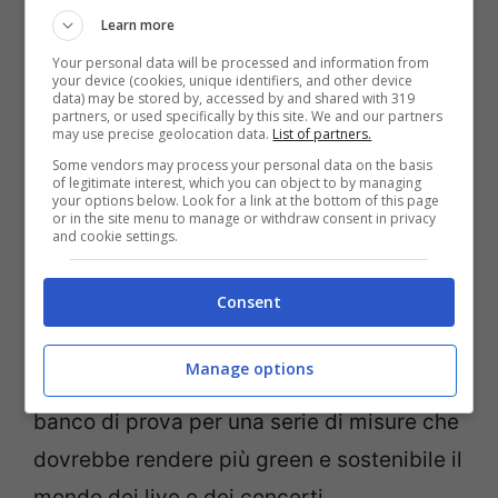
concerto i Massive Attack
, giovedì 17
Learn more
febbraio dovete collegarvi alle 11 del
Your personal data will be processed and information from
your device (cookies, unique identifiers, and other device
mattino sul sito Live Nation.
data) may be stored by, accessed by and shared with 319
partners, or used specifically by this site. We and our partners
Successivamente potrete acquistare il
may use precise geolocation data.
List of partners.
vostro posto per il live dei Massive Attack
Some vendors may process your personal data on the basis
of legitimate interest, which you can object to by managing
anche nelle altre piattaforme e nei punti
your options below. Look for a link at the bottom of this page
or in the site menu to manage or withdraw consent in privacy
vendita autorizzati.
and cookie settings.
Consent
Altro elemento incredibile di cui tener
conto? Come riporta
Rolling Stone
, questo
Manage options
nuovo tour dei Massive Attack sarà un
banco di prova per una serie di misure che
dovrebbe rendere più green e sostenibile il
mondo dei live e dei concerti.