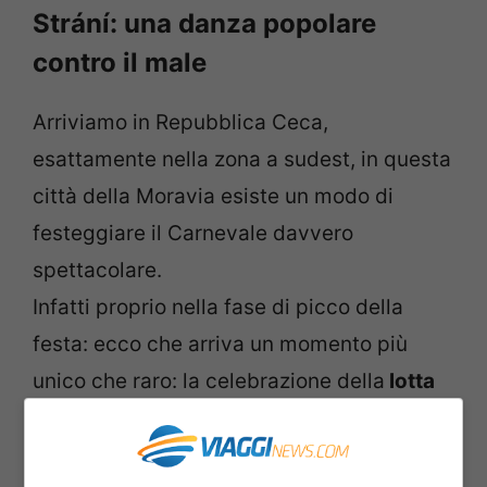
Strání: una danza popolare
contro il male
Arriviamo in Repubblica Ceca,
esattamente nella zona a sudest, in questa
città della Moravia esiste un modo di
festeggiare il Carnevale davvero
spettacolare.
Infatti proprio nella fase di picco della
festa: ecco che arriva un momento più
unico che raro: la celebrazione della
lotta
all’inverno e a tutto il male
. Le armi per
questa lotta sono delle
danze con le