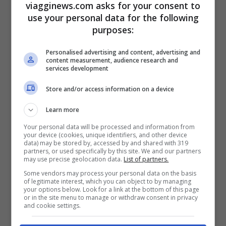
spade
. Questa tradizionale danza viene
viagginews.com asks for your consent to
use your personal data for the following
fatta all’interno dei boschi di Strání, per
purposes:
quest’occasione vengono usati mezzi
specifici: sciabole di legno borchiate e con
Personalised advertising and content, advertising and
content measurement, audience research and
services development
dei cerchi di metallo. Terminata questa
danza armata, arriva il momento di sanare
Store and/or access information on a device
lo stomaco. Per farlo viene allestito un
Learn more
grande banchetto dove sono serviti dei
Your personal data will be processed and information from
your device (cookies, unique identifiers, and other device
piatti tradizionali a base di maiale.
data) may be stored by, accessed by and shared with 319
partners, or used specifically by this site. We and our partners
may use precise geolocation data.
List of partners.
Québec, carri e tantissime
Some vendors may process your personal data on the basis
of legitimate interest, which you can object to by managing
attività sportive
your options below. Look for a link at the bottom of this page
or in the site menu to manage or withdraw consent in privacy
and cookie settings.
Spettacoli ricchi di folklore, sport e tante