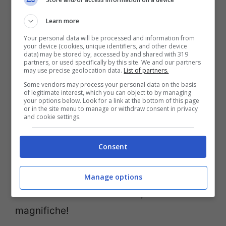
Altra idea per una
vacanza rilassante
durante il ponte dell’Epifania
potrebbe
Learn more
essere quella di tuffarsi – almeno
Your personal data will be processed and information from
your device (cookies, unique identifiers, and other device
data) may be stored by, accessed by and shared with 319
metaforicamente – nella
montagna
.
partners, or used specifically by this site. We and our partners
may use precise geolocation data.
List of partners.
Decidere di trascorrere questi giorni
Some vendors may process your personal data on the basis
immersi nella natura è una delle soluzioni
of legitimate interest, which you can object to by managing
your options below. Look for a link at the bottom of this page
in assoluto più zen che possiate prendere.
or in the site menu to manage or withdraw consent in privacy
and cookie settings.
Dolci paesaggi, maestosi panorami, vette
innevate e aria pulita. Respirate a pieni
Consent
polmoni e siate scaltri: evitate mete pop e
scoprite invece delle destinazioni
Manage options
nettamente meno turistiche, ma altrettanto
magnifiche!