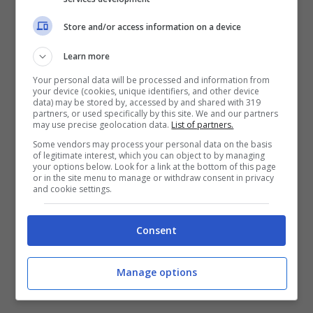
è già obbligatoria sui mezzi pubblici ad
Store and/or access information on a device
esempio.
Learn more
Your personal data will be processed and information from
Attenzione poi a
non sottovalutare la
your device (cookies, unique identifiers, and other device
data) may be stored by, accessed by and shared with 319
possibilità di contagiarsi in luoghi
partners, or used specifically by this site. We and our partners
may use precise geolocation data.
List of partners.
inaspettati
. Non è detto infatti, secondo gli
Some vendors may process your personal data on the basis
of legitimate interest, which you can object to by managing
scienziati, che i luoghi dove ci si contagia
your options below. Look for a link at the bottom of this page
or in the site menu to manage or withdraw consent in privacy
maggiormente siano gli aerei o i ristoranti.
and cookie settings.
Un bagno dove magari viene istintivo
Consent
tirarsi giù la mascherina perché si è da soli
potrebbe invece essere la zona dove ci si
Manage options
contagia maggiormente.