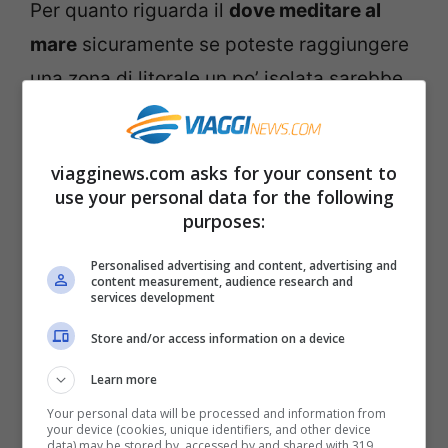
Per quanto riguarda il
dove meditare al
mare
sicuramente se poteste raggiungere
una zona di litorale un po’ isolata sarebbe
meglio. Anche in punta ad un molo
sarebbe perfetto. Ciò che conta è che ci
viagginews.com asks for your consent to
sia pace e silenzio solo così potrete
use your personal data for the following
trovare la giusta concentrazione per
purposes:
immergervi nella meraviglia della
Personalised advertising and content, advertising and
meditazione.
content measurement, audience research and
services development
Store and/or access information on a device
Che tipo di meditazione fa per
voi?
Learn more
Your personal data will be processed and information from
your device (cookies, unique identifiers, and other device
La
tipologia di meditazione
che scegliete
data) may be stored by, accessed by and shared with 319