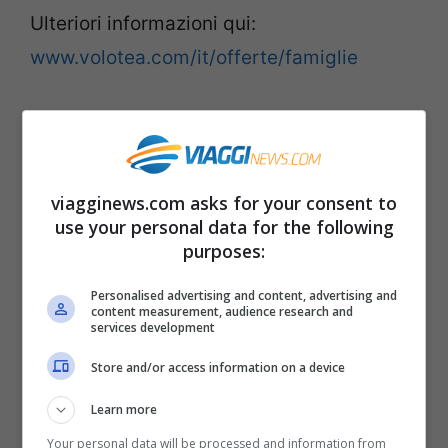
Ulteriori informazioni qui:
www.volotea.com/it/offerte/famiglie
Leggi anche –>
Viaggi di settembre: le 10
città italiane da visitare
viagginews.com asks for your consent to
Voli di Volotea in offerta
use your personal data for the following
purposes:
Tra i voli in offerta dalla compagnia aerea
Personalised advertising and content, advertising and
da settembre a novembre, segnaliamo voli
content measurement, audience research and
services development
low cost
a partire da 9 euro
diretti a Bari,
Store and/or access information on a device
Cagliari, Catania, Olbia, Napoli, Palermo, in
Italia.
Learn more
Your personal data will be processed and information from