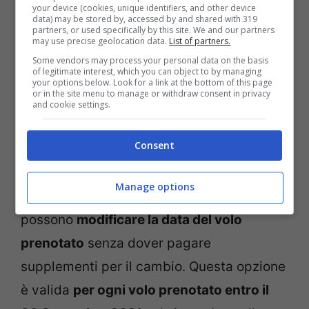
your device (cookies, unique identifiers, and other device
Volotea ha anche attivato nuove rotte
data) may be stored by, accessed by and shared with 319
partners, or used specifically by this site. We and our partners
dall’Italia verso l’estero, come i voli da
may use precise geolocation data.
List of partners.
Some vendors may process your personal data on the basis
Linate per Lampedusa e Pantelleria.
of legitimate interest, which you can object to by managing
your options below. Look for a link at the bottom of this page
or in the site menu to manage or withdraw consent in privacy
Sul sito web ufficiale di Volotea trovate
and cookie settings.
anche molte offerte da 19 euro per mete
Consent
all’estero.
Manage options
In caso di cambio di programma, i clienti
possono
modificare la data del volo
prenotato
senza dover pagare
supplementi per il cambio. Questa opzione
è valida
per ogni volo prenotato entro il