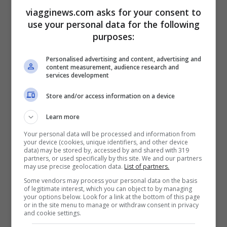
viagginews.com asks for your consent to
facilmente con un escursione di circa
use your personal data for the following
un’ora e mezza.
purposes:
Qual è il suo significato
Personalised advertising and content, advertising and
content measurement, audience research and
services development
Se vi state chiedendo qual è il significato
Store and/or access information on a device
di questa opera d’arte gli artisti hanno
Learn more
spiegato che è quello di ricordare a tutti
Your personal data will be processed and information from
come sia importante rallentare e godere
your device (cookies, unique identifiers, and other device
data) may be stored by, accessed by and shared with 319
ogni istante, ma non solo. I due artisti
partners, or used specifically by this site. We and our partners
may use precise geolocation data.
List of partners.
fanno capire che, visto che mano a mano
Some vendors may process your personal data on the basis
of legitimate interest, which you can object to by managing
che l’escursionista si avvicina l’orologio
your options below. Look for a link at the bottom of this page
or in the site menu to manage or withdraw consent in privacy
rallenta, le persone possono influenzare in
and cookie settings.