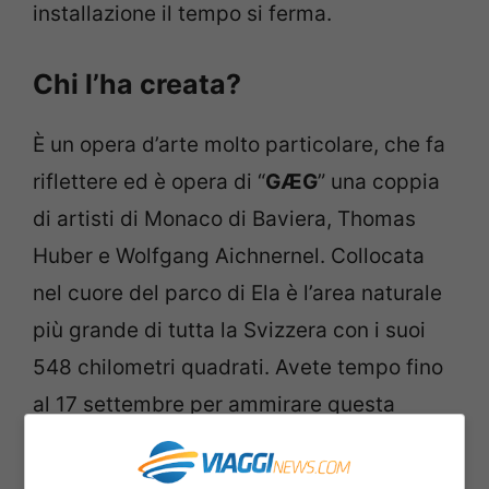
installazione il tempo si ferma.
Chi l’ha creata?
È un opera d’arte molto particolare, che fa
riflettere ed è opera di “
GÆG
” una coppia
di artisti di Monaco di Baviera, Thomas
Huber e Wolfgang Aichnernel. Collocata
nel cuore del parco di Ela è l’area naturale
più grande di tutta la Svizzera con i suoi
548 chilometri quadrati. Avete tempo fino
al 17 settembre per ammirare questa
opera d’arte situata nel cuore delle
montagne e ci si arriva piuttosto