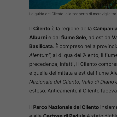
La guida del Cilento: alla scoperta di meraviglie tr
Il
Cilento
è la regione della
Campania
Alburni
e dal
fiume Sele
, ad est da
Va
Basilicata
. È compreso nella provinci
Alentum
“, al di qua dell’Alento, il fi
precedenza, infatti, il Cilento compre
e quella delimitata a est dal fiume Al
Nazionale del Cilento, Vallo di Diano 
esteso. Anticamente il Cilento faceva
Il
Parco Nazionale del Cilento
insieme
e alla
Certosa di Padula
è stato dich