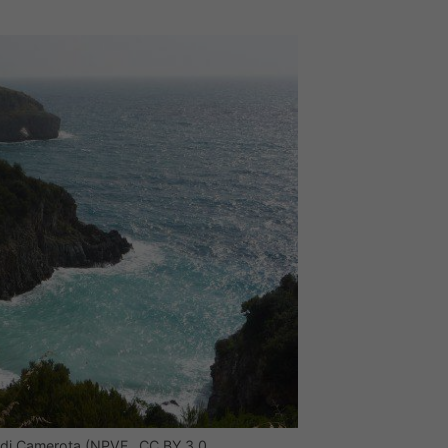
a di Camerota (NPVF,, CC BY 3.0,