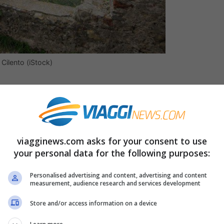
l Cilento (iStock)
 naturale, storico e artistico
. Il suo
onianze delle antiche civiltà greca e romana,
ggi naturali, tra mare e montagna, e una
viagginews.com asks for your consent to use
auna. Le sue coste rocciose e frastagliate
your personal data for the following purposes:
estive, con spiagge di sabbia e calette
orghi marinari pittoreschi e paesini arrampicati
Personalised advertising and content, advertising and content
measurement, audience research and services development
Store and/or access information on a device