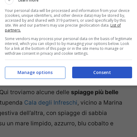
 la spettacolarità delle sue coste, l’imponenza
Learn more
o dei suoi borghi, Il Cilento ha davvero tanto
Your personal data will be processed and information from your device
(cookies, unique identifiers, and other device data) may be stored by,
 Una terra da scoprire, dalle coste all’entroterra
accessed by and shared with 319 partners, or used specifically by this
site. We and our partners may use precise geolocation data.
List of
partners.
atura è un tutt’uno con gli antichi
Some vendors may process your personal data on the basis of legitimate
no armoniosamente nel paesaggio.
interest, which you can object to by managing your options below. Look
for a link at the bottom of this page or in the site menu to manage or
withdraw consent in privacy and cookie settings.
 cilentana
, compresa tra il Golfo di Salerno e
ellissime località di
Palinuro
,
Marina di
Manage options
Consent
ca
, con le frazioni di Acciaroli e Pioppi,
. Qui troviamo alcune delle
spiagge più belle
stupenda
Cala degli Infreschi
, vicino a Marina
estiva dell’altra, con spiagge di sabbia
 su un mare limpido, azzurro, blu cobalto e