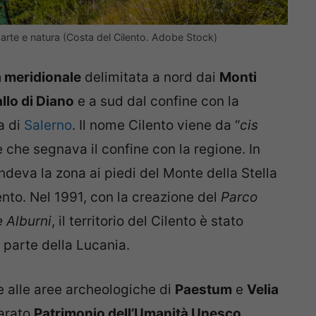
a arte e natura (Costa del Cilento. Adobe Stock)
 meridionale
delimitata a nord dai
Monti
llo di Diano
e a sud dal confine con la
a di
Salerno
. Il nome Cilento viene da “
cis
ume che segnava il confine con la regione. In
ndeva la zona ai piedi del Monte della Stella
ento. Nel 1991, con la creazione del
Parco
e Alburni
, il territorio del Cilento è stato
 parte della Lucania.
 alle aree archeologiche di
Paestum
e
Velia
iarato
Patrimonio dell’Umanità Unesco
.