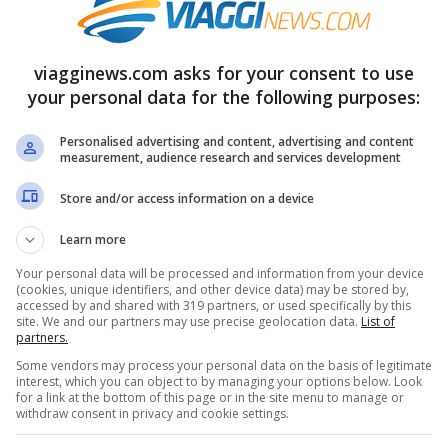
fusa in Italia
 in calo in Italia, la
variante Delta
viagginews.com asks for your consent to use
ente anche da noi. Nell’
indagine lampo
,
your personal data for the following purposes:
iugno
e condotta dall’
Istituto Superiore di
Personalised advertising and content, advertising and content
measurement, audience research and services development
sieme ai laboratori regionali e alla Fondazione
te ha raggiunto una
prevalenza del 22,7%
ed è
Store and/or access information on a device
nce autonome
, con un range
tra lo 0 e il
Learn more
Your personal data will be processed and information from your device
(cookies, unique identifiers, and other device data) may be stored by,
accessed by and shared with 319 partners, or used specifically by this
site. We and our partners may use precise geolocation data.
List of
 sempre al 22 giugno la cosiddetta
variante
partners.
, in calo dall’88,1% del 18 maggio scorso. Nelle
Some vendors may process your personal data on the basis of legitimate
interest, which you can object to by managing your options below. Look
%. La
variante Gamma (P.1)
, ex brasiliana, era
for a link at the bottom of this page or in the site menu to manage or
withdraw consent in privacy and cookie settings.
 mentre lo scorso 18 maggio era al 7,3%.