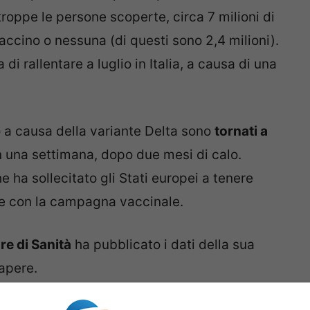
troppe le persone scoperte, circa 7 milioni di
ccino o nessuna (di questi sono 2,4 milioni).
i rallentare a luglio in Italia, a causa di una
 a causa della variante Delta sono
tornati a
in una settimana, dopo due mesi di calo.
e ha sollecitato gli Stati europei a tenere
are con la campagna vaccinale.
re di Sanità
ha pubblicato i dati della sua
apere.