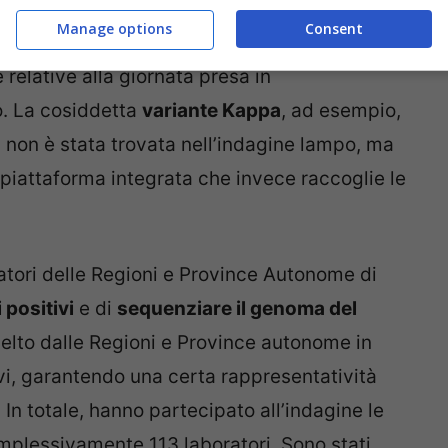
Manage options
Consent
oraggio di routine, e non contiene quindi tutti i
e relative alla giornata presa in
o. La cosiddetta
variante Kappa
, ad esempio,
, non è stata trovata nell’indagine lampo, ma
a piattaforma integrata che invece raccoglie le
ratori delle Regioni e Province Autonome di
 positivi
e di
sequenziare il genoma del
scelto dalle Regioni e Province autonome in
vi, garantendo una certa rappresentatività
 In totale, hanno partecipato all’indagine le
plessivamente 113 laboratori. Sono stati