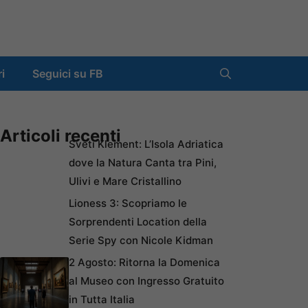
ri
Seguici su FB
Articoli recenti
Sveti Klement: L’Isola Adriatica
dove la Natura Canta tra Pini,
Ulivi e Mare Cristallino
Lioness 3: Scopriamo le
Sorprendenti Location della
Serie Spy con Nicole Kidman
2 Agosto: Ritorna la Domenica
al Museo con Ingresso Gratuito
in Tutta Italia