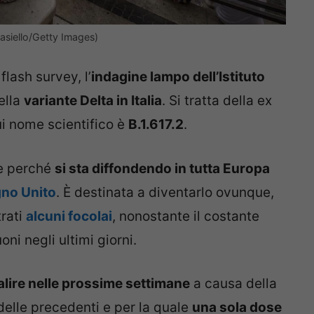
Masiello/Getty Images)
flash survey, l’
indagine lampo dell’Istituto
ella
variante Delta in Italia
. Si tratta della ex
ui nome scientifico è
B.1.617.2
.
ne perché
si sta diffondendo in tutta Europa
gno Unito
. È destinata a diventarlo ovunque,
trati
alcuni focolai
, nonostante il costante
ni negli ultimi giorni.
alire nelle prossime settimane
a causa della
delle precedenti e per la quale
una sola dose