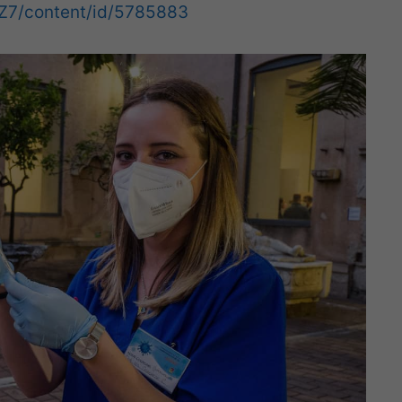
1Z7/content/id/5785883