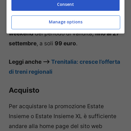
viaggiare per
4 weekend consecutivi
al
Consent
prezzo di 39 euro
, mentre con l’offerta
Manage options
Estate Insieme XL
si può viaggiare
tutti i
weekend
del periodo di validità,
fino al 27
settembre
, a soli
99 euro
.
Leggi anche –>
Trenitalia: cresce l’offerta
di treni regionali
Acquisto
Per acquistare la promozione Estate
Insieme o Estate Insieme XL è sufficiente
andare alla home page del sito web