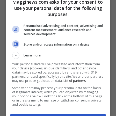
viagginews.com asks for your consent to
ore 12.00 del venerdì
e
fino alle ore 12.00
use your personal data for the following
purposes:
del lunedì successivo
e nel periodo
compreso
tra venerdì 11 giugno e
Personalised advertising and content, advertising and
content measurement, audience research and
domenica 27 settembre 2021
.
services development
Store and/or access information on a device
Il titolo di viaggio viene convalidato a
Learn more
partire
dal giorno selezionato
in fase di
Your personal data will be processed and information from
acquisto dal viaggiatore.
Non è ammesso
your device (cookies, unique identifiers, and other device
data) may be stored by, accessed by and shared with 319
cambio né rimborso
e
non è consentito il
partners, or used specifically by this site. We and our partners
may use precise geolocation data.
List of partners.
cambio nominativo
, inoltre non sono
Some vendors may process your personal data on the basis
of legitimate interest, which you can object to by managing
ammesse riduzioni.
your options below. Look for a link at the bottom of this page
or in the site menu to manage or withdraw consent in privacy
and cookie settings.
L’offerta
Estate Insieme
consente di