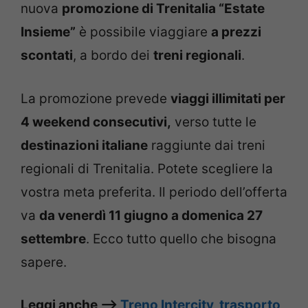
nuova
promozione di Trenitalia “Estate
Insieme”
è possibile viaggiare
a prezzi
scontati
, a bordo dei
treni regionali
.
La promozione prevede
viaggi illimitati per
4 weekend consecutivi,
verso tutte le
destinazioni italiane
raggiunte dai treni
regionali di Trenitalia. Potete scegliere la
vostra meta preferita. Il periodo dell’offerta
va
da venerdì 11 giugno a domenica 27
settembre
. Ecco tutto quello che bisogna
sapere.
Leggi anche –>
Treno Intercity, trasporto