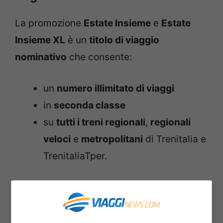
La promozione
Estate Insieme
e
Estate
Insieme XL
è un
titolo di viaggio
nominativo
che consente:
un
numero illimitato di viaggi
in
seconda classe
su
tutti i treni regionali
,
regionali
veloci
e
metropolitani
di Trenitalia e
TrenitaliaTper.
L’offerta è valida indipendentemente dal
luogo di partenza e da quello di
destinazione del viaggio, a partire
dalle