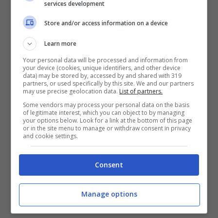
services development
L’itinerario
Store and/or access information on a device
Learn more
Your personal data will be processed and information from
your device (cookies, unique identifiers, and other device
data) may be stored by, accessed by and shared with 319
partners, or used specifically by this site. We and our partners
may use precise geolocation data.
List of partners.
Some vendors may process your personal data on the basis
of legitimate interest, which you can object to by managing
your options below. Look for a link at the bottom of this page
or in the site menu to manage or withdraw consent in privacy
and cookie settings.
Consent
Manage options
Marradi (Di Zebra48bo, CC BY-SA 4.0, Wikimedia
commons)