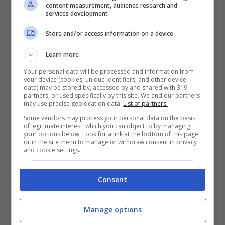
content measurement, audience research and
America. Sono i nativi americani che
services development
seguendo il ciclo delle stagioni e delle
Store and/or access information on a device
attività agricole davano alla Luna ogni
Learn more
volta un nome diverso. Così, se ad aprile
Your personal data will be processed and information from
your device (cookies, unique identifiers, and other device
abbiamo avuto la Luna rosa, perché legata
data) may be stored by, accessed by and shared with 319
partners, or used specifically by this site. We and our partners
al periodo della fioritura del muschio rosa
may use precise geolocation data.
List of partners.
(
Phlox subulata
), a maggio abbiamo la
Some vendors may process your personal data on the basis
of legitimate interest, which you can object to by managing
Luna dei Fiori
, così chiamata dai nativi
your options below. Look for a link at the bottom of this page
or in the site menu to manage or withdraw consent in privacy
americani del Nordest, perché vedevano
and cookie settings.
splendere la Luna piena
sulle terre in fiore
Consent
di maggio.
Manage options
La Superluna del 26 maggio è chiamata