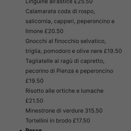
Linguine all’astice £25.50
Calamarata coda di rospo,
salicornia, capperi, peperoncino e
limone £20.50
Gnocchi al finocchio selvatico,
triglia, pomodoro e olive nere £19.50
Tagliatelle al ragù di capretto,
pecorino di Pienza e peperoncino
£19.50
Risotto alle ortiche e lumache
£21.50
Minestrone di verdure 315.50
Tortellini in brodo £17.50
Pesce