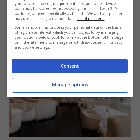
your device (cookies, unique identifiers, and other device
data) may be stored by, accessed by and shared with 319
pub.
Alcuni pub propongono infatti
partners, or used specifically by this site. We and our partners
may use precise geolocation data.
List of partners.
un’ottima cucina a prezzi contenuti. I
Some vendors may process your personal data on the basis
ristoranti se non sono trappole per turisti,
of legitimate interest, which you can object to by managing
your options below. Look for a link at the bottom of this page
spesso sono piuttosto cari.
or in the site menu to manage or withdraw consent in privacy
and cookie settings.
Consent
Manage options