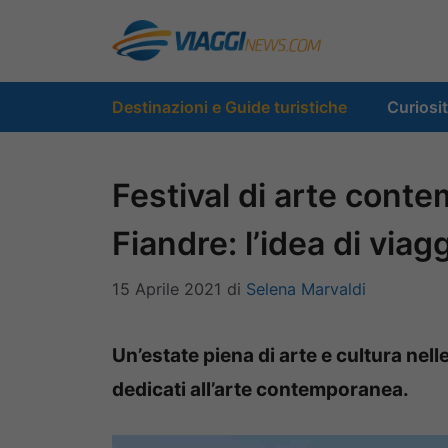
Vai
al
contenuto
Destinazioni e Guide turistiche
Curiosi
Festival di arte conte
Fiandre: l’idea di via
15 Aprile 2021
di
Selena Marvaldi
Un’estate piena di arte e cultura nell
dedicati all’arte contemporanea.