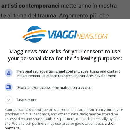
3
artisti contemporanei
metteranno in mostra
ate al tema del trauma. Argomento più che
dalle location in cui si troveranno le opere.
i si troveranno davanti a queste installazioni
 stupire mirano a far riflettere.
viagginews.com asks for your consent to use
your personal data for the following purposes:
 la costa e le spiagge
Personalised advertising and content, advertising and content
measurement, audience research and services development
estate delle
Fiandre
si terrà
dal 27 maggio al 7
Store and/or access information on a device
 contemporanea della
Triennale Beaufort
. La
Fiandre con i suoi 67 chilometri tutti da
Learn more
ti contemporanei
scelti dalla curatrice
Heidi
Your personal data will be processed and information from your device
(cookies, unique identifiers, and other device data) may be stored by,
o: “l’assoggettamento dell’uomo alla volontà
accessed by and shared with 319 partners, or used specifically by this
site. We and our partners may use precise geolocation data.
List of
partners.
omo e della materia”. Anche in questo caso