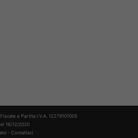
iscale e Partita I.V.A. 12279101005
del 16/12/2020
ato -
Contattaci