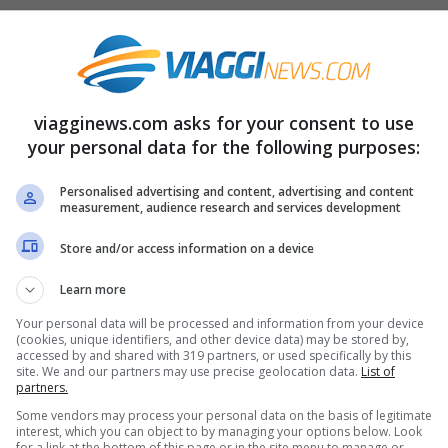
dendo
Dopo la notizia dei milioni di dati degli
tema
che manda in tilt il social più famoso. Da
viagginews.com asks for your consent to use
ausato il crash di Facebook è
piuttosto serio
your personal data for the following purposes:
in tutto il mondo.
Personalised advertising and content, advertising and content
measurement, audience research and services development
down di Facebook e solitamente nel giro di
Store and/or access information on a device
on Valley sparsi per il globo
riescono a
Learn more
rò il down arriva dopo il furto dei dati e
Your personal data will be processed and information from your device
otizzano un collegamento e un altro attacco
(cookies, unique identifiers, and other device data) may be stored by,
accessed by and shared with 319 partners, or used specifically by this
site. We and our partners may use precise geolocation data.
List of
partners.
Some vendors may process your personal data on the basis of legitimate
interest, which you can object to by managing your options below. Look
ripercuoterà solo nell’umore degli utenti che
for a link at the bottom of this page or in the site menu to manage or