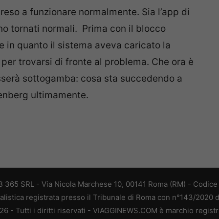
reso a funzionare normalmente. Sia l’app di
o tornati normali. Prima con il blocco
 in quanto il sistema aveva caricato la
per trovarsi di fronte al problema. Che ora è
asserà sottogamba: cosa sta succedendo a
enberg ultimamente.
 365 SRL - Via Nicola Marchese 10, 00141 Roma (RM) - Codice F
alistica registrata presso il Tribunale di Roma con n°143/2020 
 - Tutti i diritti riservati - VIAGGINEWS.COM è marchio registr