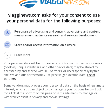
per corpo e mente
viagginews.com asks for your consent to use
non è solo rigenerante per lo spirito! Fa
your personal data for the following purposes:
tto a determinati
muscoli
come riporta
Personalised advertising and content, advertising and content
measurement, audience research and services development
 è una manna per il
sistema
spiratorio
, ma non solo. Spesso una
Store and/or access information on a device
tuire un paio di allenamenti in palestra!
Learn more
coinvolta, ma ce ne sono alcuni che vengono
Your personal data will be processed and information from your device
(cookies, unique identifiers, and other device data) may be stored by,
accessed by and shared with 319 partners, or used specifically by this
site. We and our partners may use precise geolocation data.
List of
partners.
ati di più
Some vendors may process your personal data on the basis of legitimate
interest, which you can object to by managing your options below. Look
for a link at the bottom of this page or in the site menu to manage or
withdraw consent in privacy and cookie settings.
ttivati e usati maggiormente sono i
rà semplice camminare anche in salita.