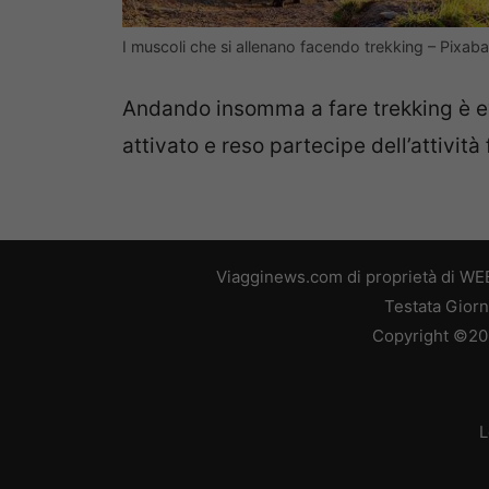
I muscoli che si allenano facendo trekking – Pixab
Andando insomma a fare trekking è e
attivato e reso partecipe dell’attività 
Viagginews.com di proprietà di WEB
Testata Giorn
Copyright ©2026
L