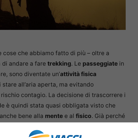
 cose che abbiamo fatto di più – oltre a
a di andare a fare
trekking
. Le
passeggiate
in
re, sono diventate un’
attività fisica
stare all’aria aperta, ma evitando
rischio contagio. La decisione di trascorrere i
e è quindi stata quasi obbligata visto che
a anche bene alla
mente
e al
fisico
. Già perché
e quali?