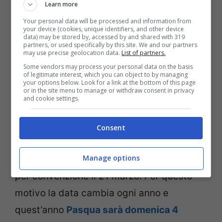
Learn more
Sole a primavera (Adobe Stock)
Your personal data will be processed and information from
your device (cookies, unique identifiers, and other device
data) may be stored by, accessed by and shared with 319
Le celebrazioni
partners, or used specifically by this site. We and our partners
may use precise geolocation data.
List of partners.
Some vendors may process your personal data on the basis
L’arrivo della primavera è un rito di
of legitimate interest, which you can object to by managing
your options below. Look for a link at the bottom of this page
passaggio celebrato con diverse feste ed
or in the site menu to manage or withdraw consent in privacy
and cookie settings.
eventi in tutte le culture del mondo. Per
dire, la Pasqua cristiana cade sempre nella
Consent
domenica successiva dopo la prima Luna
Manage options
piena di primavera
, in questo caso fissata
per convenzione il 21 marzo. Per questo
motivo la data cambia ogni anno e
quest’anno
Pasqua sarà domenica 4