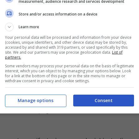
measurement, audience research and services development
arie in cui i servizi saranno ripristinati per
Store and/or access information on a device
usa i mezzi pubblici per spostarsi. Ma quali
Learn more
Your personal data will be processed and information from your device
(cookies, unique identifiers, and other device data) may be stored by,
accessed by and shared with 319 partners, or used specifically by this
site. We and our partners may use precise geolocation data.
List of
partners.
Some vendors may process your personal data on the basis of legitimate
llo sciopero di domani, venerdì 29 gennaio,
interest, which you can object to by managing your options below. Look
for a link at the bottom of this page or in the site menu to manage or
al Governo. Come si legge in una nota stampa:
withdraw consent in privacy and cookie settings.
e richieste e alle forti pressioni padronali
oro profitti e di socializzazione delle perdite
Manage options
Consent
no costrette a pagare le inevitabili