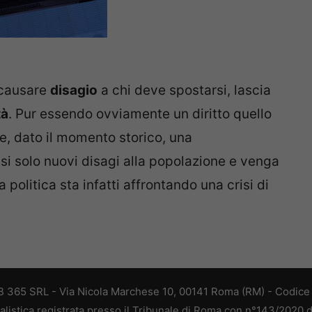
 causare
disagio
a chi deve spostarsi, lascia
tà
. Pur essendo ovviamente un diritto quello
e, dato il momento storico, una
si solo nuovi disagi alla popolazione e venga
politica sta infatti affrontando una crisi di
 365 SRL - Via Nicola Marchese 10, 00141 Roma (RM) - Codice F
alistica registrata presso il Tribunale di Roma con n°143/2020 