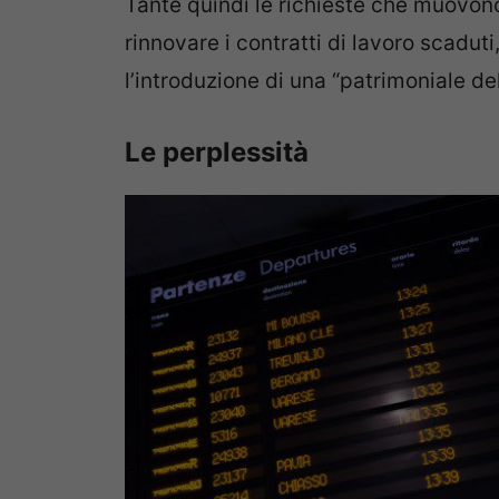
Tante quindi le richieste che muovon
rinnovare i contratti di lavoro scadut
l’introduzione di una “patrimoniale de
Le perplessità