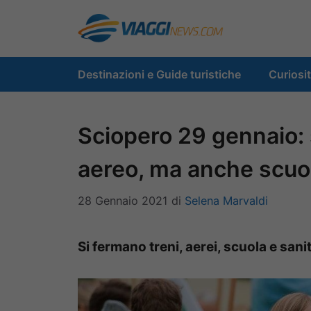
Vai
al
contenuto
Destinazioni e Guide turistiche
Curiosi
Sciopero 29 gennaio: s
aereo, ma anche scuol
28 Gennaio 2021
di
Selena Marvaldi
Si fermano treni, aerei, scuola e san