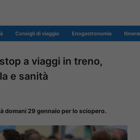
tà
Consigli di viaggio
Enogastronomia
Itinera
top a viaggi in treno,
a e sanità
ità domani 29 gennaio per lo sciopero.