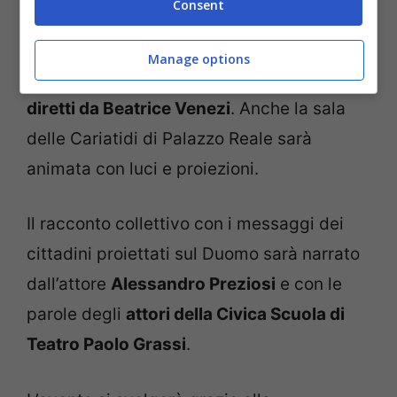
Consent
Palazzo Reale
, il
concerto dell’Orchestra ‘I
Pomeriggi Musicali’
, con 52 musicisti e la
Manage options
voce della
soprano Francesca Manzo
,
diretti da Beatrice Venezi
. Anche la sala
delle Cariatidi di Palazzo Reale sarà
animata con luci e proiezioni.
Il racconto collettivo con i messaggi dei
cittadini proiettati sul Duomo sarà narrato
dall’attore
Alessandro Preziosi
e con le
parole degli
attori della Civica Scuola di
Teatro Paolo Grassi
.