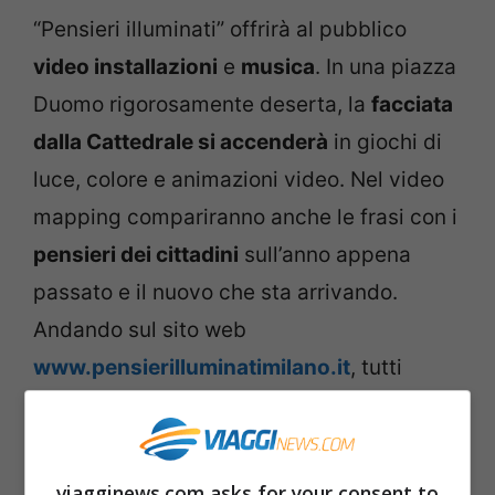
“Pensieri illuminati” offrirà al pubblico
video installazioni
e
musica
. In una piazza
Duomo rigorosamente deserta, la
facciata
dalla Cattedrale si accenderà
in giochi di
luce, colore e animazioni video. Nel video
mapping compariranno anche le frasi con i
pensieri dei cittadini
sull’anno appena
passato e il nuovo che sta arrivando.
Andando sul sito web
www.pensierilluminatimilano.it
, tutti
potranno
lasciare il loro pensiero
ispirato
a
uno dei tre temi
dell’opera:
creato
,
umanità
e
futuro
.
viagginews.com asks for your consent to