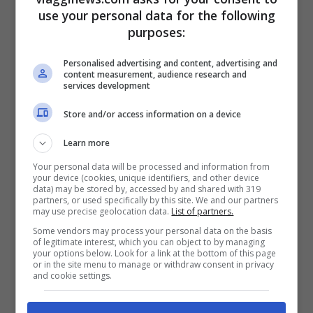
use your personal data for the following
purposes:
La notte del 31 dicembre questi pensieri
saranno
trasformati dall’artista Felice
Personalised advertising and content, advertising and
content measurement, audience research and
Limosani in grafica generativa
, un flusso
services development
di immagini digitali animate che saranno
Store and/or access information on a device
proiettate sulla facciata del Duomo.
Learn more
Your personal data will be processed and information from
Leggi anche –>
Capodanno 2021 online: i
your device (cookies, unique identifiers, and other device
data) may be stored by, accessed by and shared with 319
concerti in streaming da non perdere
partners, or used specifically by this site. We and our partners
may use precise geolocation data.
List of partners.
Some vendors may process your personal data on the basis
L’evento del Capodanno a Milano
of legitimate interest, which you can object to by managing
your options below. Look for a link at the bottom of this page
or in the site menu to manage or withdraw consent in privacy
and cookie settings.
Dalla mezzanotte
del nuovo anno, andrà in
scena in diretta, dalla
sala delle Cariatidi di