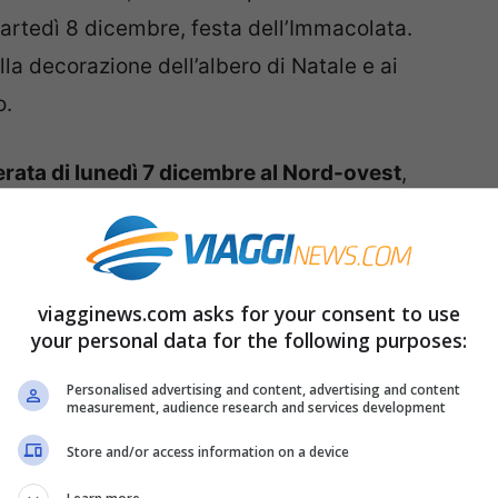
martedì 8 dicembre, festa dell’Immacolata.
la decorazione dell’albero di Natale e ai
o.
erata di lunedì 7 dicembre al Nord-ovest
,
ile, nuvoloso ma senza fenomeni e con
o nel tardi pomeriggio in pianura, mentre
e collinari, nevicherà. La nuova
viagginews.com asks for your consent to use
tico, raggiungerà poi anche il resto d’Italia.
your personal data for the following purposes:
Personalised advertising and content, advertising and content
measurement, audience research and services development
Store and/or access information on a device