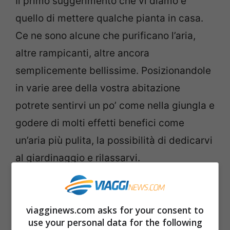
Il primo suggerimento che vi diamo è
quello di mettere qualche pianta in casa.
Ce ne sono alcune che purificano l’aria,
altre rampicanti, altre ancora
semplicemente bellissime. Posizionandole
in varie aree della vostra abitazione
potrete sentirvi un po’ come nella giungla e
godere di molti effetti benefici come
un’aria più pulita, la possibilità di dedicarvi
al giardinaggio e rilassarvi.
https://www.instagram.com/p/CGj6kprgt7
y/?utm_source=ig_web_copy_link
viagginews.com asks for your consent to
use your personal data for the following