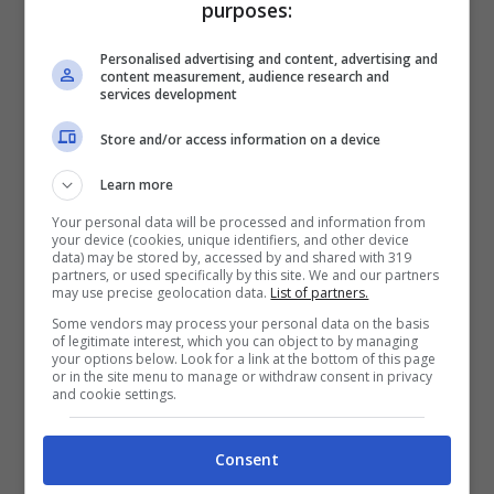
purposes:
Personalised advertising and content, advertising and
content measurement, audience research and
Il vostro altarino dei viaggi
services development
Store and/or access information on a device
Se avete spazio potreste anche creare
Learn more
un’area viaggi in una stanza. Appendete un
Your personal data will be processed and information from
bel planisfero al muro e segnate con una
your device (cookies, unique identifiers, and other device
data) may be stored by, accessed by and shared with 319
bandierina e una foto le aree che avete
partners, or used specifically by this site. We and our partners
may use precise geolocation data.
List of partners.
visitato. Potete anche adornare tutta l’area
Some vendors may process your personal data on the basis
con i gadget e i monili che avete comprato
of legitimate interest, which you can object to by managing
your options below. Look for a link at the bottom of this page
in giro per il mondo. Poco importa se vi
or in the site menu to manage or withdraw consent in privacy
and cookie settings.
sembrerà un accozzaglia di stili, sono tutti
i vostri viaggi e quindi ricordi meravigliosi.
Consent