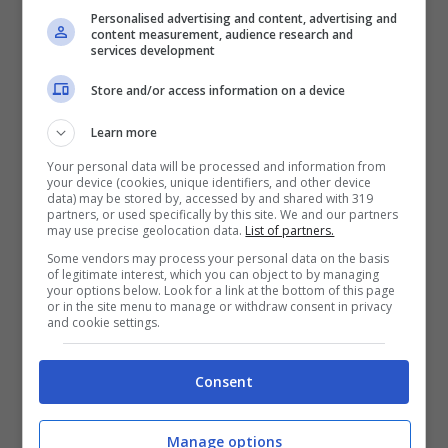
Personalised advertising and content, advertising and
Quali sono le specie che
content measurement, audience research and
services development
stanno sparendo?
Store and/or access information on a device
Tra le specie in via di estinzione troviamo il
Learn more
gorilla di pianura che ha visto un calo di
Your personal data will be processed and information from
your device (cookies, unique identifiers, and other device
circa l’87% tra il 1994 e il 2015. Insieme a
data) may be stored by, accessed by and shared with 319
partners, or used specifically by this site. We and our partners
lui sta sparendo anche il pappagallo
may use precise geolocation data.
List of partners.
cenerino, con un calo del 99% per via delle
Some vendors may process your personal data on the basis
of legitimate interest, which you can object to by managing
your options below. Look for a link at the bottom of this page
trappole. Non se la cavano meglio i pesci
or in the site menu to manage or withdraw consent in privacy
and cookie settings.
di acqua dolce con un calo della
popolazione complessiva dell’84%.
Consent
Fortunatamente però ci sono anche azioni
Manage options