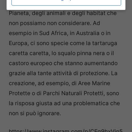
importanti di conservazione del nostro
Pianeta, degli animali e degli habitat che
non possiamo non considerare. Ad
esempio in Sud Africa, in Australia o in
Europa, ci sono specie come la tartaruga
caretta caretta, lo squalo pinna nera o il
castoro europeo che stanno aumentando
grazie alla tante attività di protezione. La
creazione, ad esempio, di Aree Marine
Protette o di Parchi Naturali Protetti, sono
la risposa giusta ad una problematica che
non si può ignorare.
https://www.instagram.com/p/CEq9hxVjn5