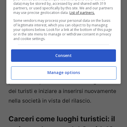
data) may be stored by, accessed by and shared with 319
tratta infatti di un’idea che punta a
partners, or used specifically by this site. We and our partners
may use precise geolocation data.
List of partners.
rinnovare assolutamente il turismo, con
Some vendors may process your personal data on the basis
anche un preciso piano sociale. Il Ministro
of legitimate interest, which you can object to by managing
your options below. Look for a link at the bottom of this page
della Giustizia della Thailandia si è infatti
or in the site menu to manage or withdraw consent in privacy
and cookie settings.
detto concorde all’apertura delle prigioni
per trasformarle in luoghi aperti al
Consent
pubblico. Secondo lui, infatti, si potrebbe
anche pensare di coinvolgere i detenuti
Manage options
per renderli parte attiva nell’accoglienza
dei turisti e iniziare a inserirsi nuovamente
nella società in vista del rilascio.
Carceri come luoghi turistici: il