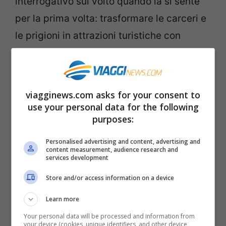
interrogativo sul volto quando la si sente
per la prima volta: trasformare le carceri e
le prigioni in attrazioni turistiche con
negozi per far shopping e persino ristoranti
dove cenare, pranzare o fare uno spuntino.
Pare che ci saranno anche gare di cucina,
viagginews.com asks for your consent to
contest sportivi e persino mercatini dove
use your personal data for the following
purposes:
si venderanno oggetti di artigianato
realizzati proprio dai carcerati.
Personalised advertising and content, advertising and
content measurement, audience research and
services development
L’approvazione del Ministro della
Store and/or access information on a device
Giustizia
Learn more
Qualcosa di impossibile? Non del tutto. Si
Your personal data will be processed and information from
your device (cookies, unique identifiers, and other device