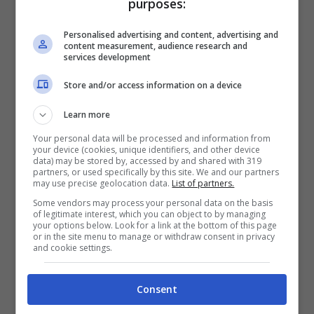
purposes:
esercito di 60 mila persone, potranno
continuare a passare il confine.
Personalised advertising and content, advertising and
content measurement, audience research and
services development
L’Austria sta riaprendo già da fine maggio
Store and/or access information on a device
molte attività.
Alberghi, terme, piscine,
Learn more
cinema e palestre tornato operative ed il
Your personal data will be processed and information from
29 maggio ha riaperto i suoi cancelli il
your device (cookies, unique identifiers, and other device
data) may be stored by, accessed by and shared with 319
parco divertimenti del Prater a Vienna. Dal
partners, or used specifically by this site. We and our partners
may use precise geolocation data.
List of partners.
15 giugno allenterà ulteriormente le
Some vendors may process your personal data on the basis
of legitimate interest, which you can object to by managing
misure restrittive
all’interno del Paese e
your options below. Look for a link at the bottom of this page
or in the site menu to manage or withdraw consent in privacy
alle frontiere. Da quella data l’obbligo delle
and cookie settings.
mascherine sarà revocato in molti luoghi
pubblici: dovranno continuare ad essere
Consent
indossate nei mezzi pubblici, negli