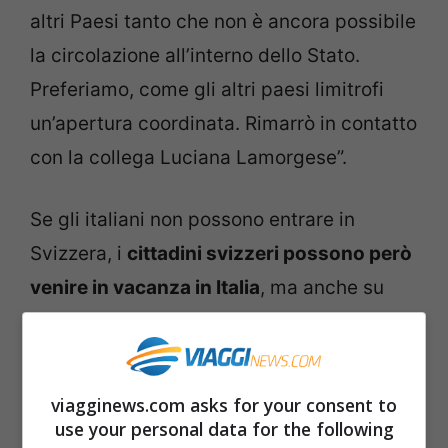
altri Paesi tanto che non è ancora possibile
la circolazione all’interno dello Stato.
Preferiamo, come gli altri paesi limitrofi
un’apertura coordinata. Rimarrò in contatto
con la collega Luciana Lamorgese”.
Se gli italiani non possono entrare in
Svizzera, i
cittadini svizzeri possono però
venire in vacanza in Italia
, ma anche su
questo fronte il ministro svizzero ha
frenato: “
sconsigliamo comunque di
viaggiare in Italia”.
I frontalieri, coloro che
viagginews.com asks for your consent to
lavorano in Svizzera, ma vivono in Italia, un
use your personal data for the following