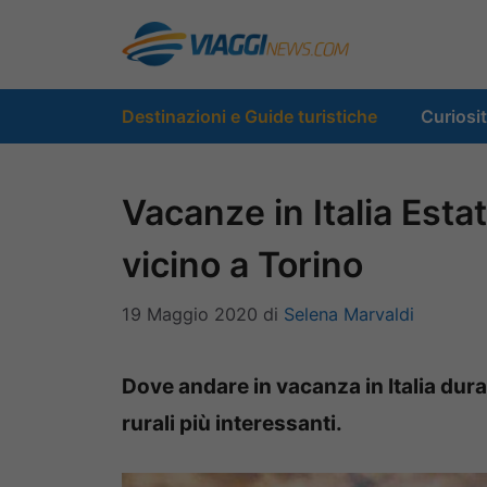
Vai
al
contenuto
Destinazioni e Guide turistiche
Curiosi
Vacanze in Italia Est
vicino a Torino
19 Maggio 2020
di
Selena Marvaldi
Dove andare in vacanza in Italia dura
rurali più interessanti.