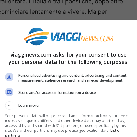
entare. L’Italia è tra i paesi che, dopo oltre
icominciare lentamente a vivere. Ma per
ncora tanti dubbi. Dove andare? Come farle?
omande che affliggono i possibili vacanzieri
embra che i turisti preferiscano le vacanze di
frutteranno quindi il famigerato
Bonus
viagginews.com asks for your consent to use
your personal data for the following purposes:
scegliendo mete rurali piuttosto che grandi
chiedere dove andare in vacanza in Italia,
Personalised advertising and content, advertising and content
measurement, audience research and services development
Store and/or access information on a device
 Torino
Learn more
Your personal data will be processed and information from your device
que deciso che il Piemonte è una meta
(cookies, unique identifiers, and other device data) may be stored by,
accessed by and shared with 319 partners, or used specifically by this
site. We and our partners may use precise geolocation data.
List of
elle vicinanze, molto probabilmente vorrete
partners.