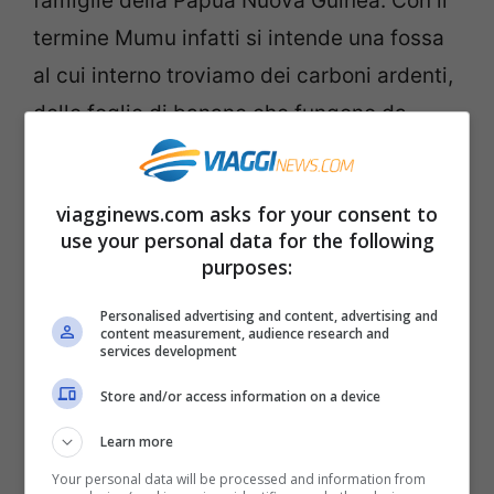
famiglie della Papua Nuova Guinea. Con il
termine Mumu infatti si intende una fossa
al cui interno troviamo dei carboni ardenti,
delle foglie di banane che fungono da
teglia, per così dire, e sopra ancora il cibo
che si cuoce proprio qui. Alcune tribù
viagginews.com asks for your consent to
addirittura coprono la fossa con della terra
use your personal data for the following
per fare una cottura ancora più omogenea.
purposes:
Chiaramente a casa non possiamo fare
Personalised advertising and content, advertising and
content measurement, audience research and
una cottura di questo genere, ma basterà
services development
munirsi di vassoio di alluminio e di foglie di
Store and/or access information on a device
banana per ricreare l’ambientazione più
Learn more
simile possibile.
Your personal data will be processed and information from