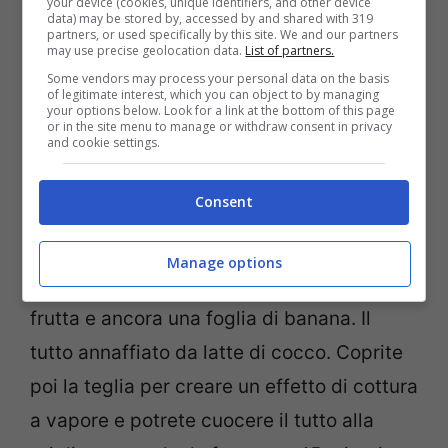
your device (cookies, unique identifiers, and other device
Come si cucina il Mamu
data) may be stored by, accessed by and shared with 319
partners, or used specifically by this site. We and our partners
may use precise geolocation data.
List of partners.
Il primo step è quindi quello di rivestire la
Some vendors may process your personal data on the basis
of legitimate interest, which you can object to by managing
your options below. Look for a link at the bottom of this page
teglia con le foglie di banana e poi
or in the site menu to manage or withdraw consent in privacy
and cookie settings.
sovrapporre gli ingredienti in modo
stratificato: prima gli ortaggi a foglia larga
Consent
come il cavolo, poi altri ortaggi a radice
come le patate, ancora uno strato di carne
Manage options
(meglio se pancetta di maiale o pollo), poi
frutta e ancora una foglia di banana. Il
tutto annaffiato da latte di cocco. Coprite
poi la teglia per creare un effetto di cottura
a vapore e potrete cuocere il tutto alla