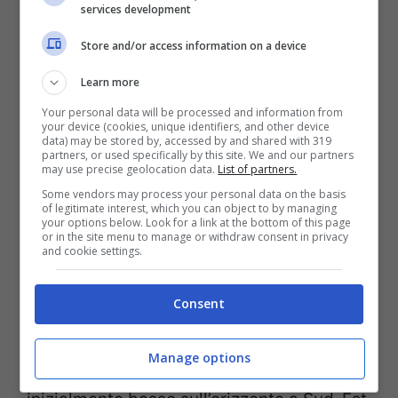
dopo Marte. Con il passare del tempo
services development
miglioreranno lentamente le condizioni di
Store and/or access information on a device
osservabilità, ma per individuarlo, come di
Learn more
consueto, è necessario il
telescopio
, non
Your personal data will be processed and information from
your device (cookies, unique identifiers, and other device
essendo osservabile a occhio nudo.
data) may be stored by, accessed by and shared with 319
partners, or used specifically by this site. We and our partners
Nettuno si trova ancora nella costellazione
may use precise geolocation data.
List of partners.
dell’Acquario, dove è destinato a rimanere
Some vendors may process your personal data on the basis
of legitimate interest, which you can object to by managing
fino al 2022.
your options below. Look for a link at the bottom of this page
or in the site menu to manage or withdraw consent in privacy
and cookie settings.
Plutone
: gli ultimi giorni del mese il
Consent
pianeta sorgerà intorno alla mezzanotte,
poco prima di Giove. Lo si potrà osservare
Manage options
nella seconda parte della notte,