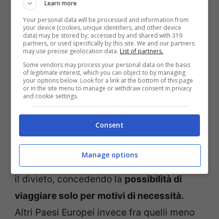
Learn more
Your personal data will be processed and information from
your device (cookies, unique identifiers, and other device
Al di là delle speranze delle compagnie
data) may be stored by, accessed by and shared with 319
partners, or used specifically by this site. We and our partners
aeree ci sono le
direttive governative e
may use precise geolocation data.
List of partners.
dell’Unione Europea
. Tutti gli stati membri
Some vendors may process your personal data on the basis
of legitimate interest, which you can object to by managing
dell’accordo di Shenghen ( più Bulgaria,
your options below. Look for a link at the bottom of this page
or in the site menu to manage or withdraw consent in privacy
Cipro, Croazia, Romania, Islanda, Norvegia,
and cookie settings.
Svizzera, Liechtenstein) hanno rinnovato la
Consent
restrizione ai viaggi fino al 15 maggio
. La
maggior parte degli Stati Europei, inclusa
Manage options
l’Italia, sono per prorogare per tutta l’estate
il divieto, concedendo la
possibilità di
viaggiare solo per motivi di necessità.
Altri Paesi Europei invece fra quelli meno