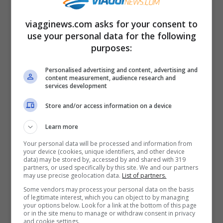
panna acida o la sour cream. In Inghilterra
è sicuramente uno dei cibi da strada più
viagginews.com asks for your consent to
use your personal data for the following
venduto assieme alle classiche fish and
purposes:
chips. In Scozia invece la jacket potato
Personalised advertising and content, advertising and
viene farcita con l’haggis. È un particolare
content measurement, audience research and
services development
tipo di salume realizzato con polmone,
fegato, cuore di ovino macinato tutto
Store and/or access information on a device
insieme con cipolla, farina, grasso di
Learn more
rognone spezi e brodo. Generalmente
Your personal data will be processed and information from
your device (cookies, unique identifiers, and other device
viene poi accompagnata con una salsa a
data) may be stored by, accessed by and shared with 319
partners, or used specifically by this site. We and our partners
base di whiskey. Spostandoci poi ancora
may use precise geolocation data.
List of partners.
una volta in America, in Texas la curiosità
Some vendors may process your personal data on the basis
of legitimate interest, which you can object to by managing
your options below. Look for a link at the bottom of this page
delle jacket potato è che sono enormi.
or in the site menu to manage or withdraw consent in privacy
and cookie settings.