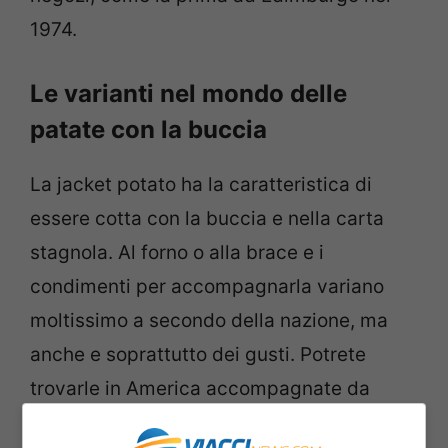
1974.
Le varianti nel mondo delle
patate con la buccia
La jacket potato ha la caratteristica di
essere cotta con la buccia e nella carta
stagnola. Al forno o alla brace e i
condimenti per accompagnarla variano
moltissimo a secondo della nazione, ma
anche e soprattutto dei gusti. Potrete
trovarle in America accompagnate da
fagioli, tonno, pollo, bacon, oppure con la