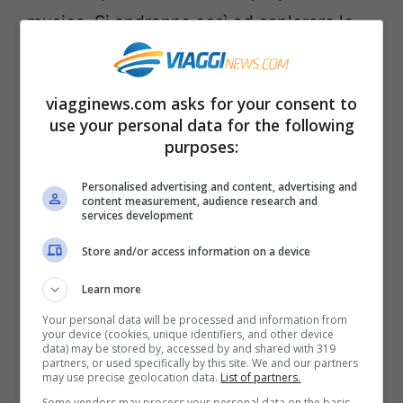
musica. Si andranno così ad esplorare le
motivazioni, le emozioni, ma anche tanti
racconti, aneddoti e curiosità raccontate
viagginews.com asks for your consent to
dai cantanti stessi in merito alla loro
use your personal data for the following
esperienza di tour. Sentiremo così
purposes:
direttamente dalla voce dei membri di
Personalised advertising and content, advertising and
content measurement, audience research and
Black Flag, Dead Kennedys, Metallica, The
services development
Beatles e molti altri com’è vivere in tour.
Store and/or access information on a device
Le tappe del tour e chi ci sarà sul
Learn more
Your personal data will be processed and information from
palco
your device (cookies, unique identifiers, and other device
data) may be stored by, accessed by and shared with 319
partners, or used specifically by this site. We and our partners
Così siete pronti per rivivere in qualche
may use precise geolocation data.
List of partners.
Some vendors may process your personal data on the basis