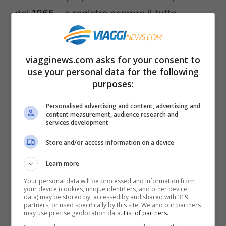
dal 1965 – e registra sempre il tutto
esaurito. D’altronde si mangia bene, si
spende poco e si può stare perfino seduti
viagginews.com asks for your consent to
fuori ad ammirare le barche lungo il Canale
use your personal data for the following
di Cannaregio. A pranzo si può mangiare
purposes:
un primo, un piatto principale, contorno,
Personalised advertising and content, advertising and
content measurement, audience research and
vino e caffè al costo di 15 euro. A cena i
services development
prezzi salgono un po’ con le specialità di
Store and/or access information on a device
pesce.
Learn more
Your personal data will be processed and information from
Osteria alla Ciurma
your device (cookies, unique identifiers, and other device
data) may be stored by, accessed by and shared with 319
San Polo 406. Tel.+39 340 686 3561
partners, or used specifically by this site. We and our partners
may use precise geolocation data.
List of partners.