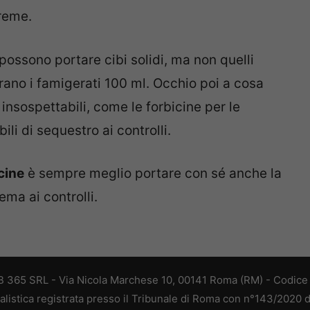
creme.
i possono portare cibi solidi, ma non quelli
erano i famigerati 100 ml. Occhio poi a cosa
insospettabili, come le forbicine per le
li di sequestro ai controlli.
cine
è sempre meglio portare con sé anche la
ema ai controlli.
 365 SRL - Via Nicola Marchese 10, 00141 Roma (RM) - Codice F
alistica registrata presso il Tribunale di Roma con n°143/2020 