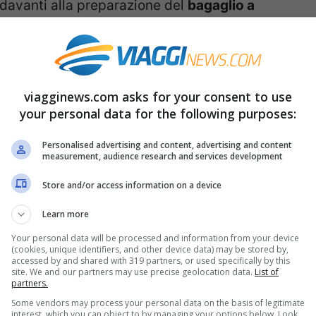
à davanti alla preparazione del
bagaglio a
quel piccolo spazio tutte le cose che vi
 così preparato un elenco di consigli su
 partenza e soprattutto un po’ di informazioni
viagginews.com asks for your consent to use
 cosa no.
your personal data for the following purposes:
o a mano?
Personalised advertising and content, advertising and content
measurement, audience research and services development
s.com pare infatti che
preparare la valigia
sia
Store and/or access information on a device
egli italiani in partenza. Come se non
Learn more
te in modo più insistente sono quelle
Your personal data will be processed and information from your device
(cookies, unique identifiers, and other device data) may be stored by,
r le singole compagnie: quanto deve essere
accessed by and shared with 319 partners, or used specifically by this
site. We and our partners may use precise geolocation data.
List of
re? Tanti sono i dubbi che creano disagio e
partners.
Some vendors may process your personal data on the basis of legitimate
ssere fermati ai controlli, non è piacevole e
interest, which you can object to by managing your options below. Look